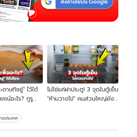
าษทิชชู่" ไว้ใต้
ไม่ใช่แค่ฝาประตู! 3 จุดในตู้เย็น
ยชน์อะไร? กูรู
"ห้ามวางไข่" คนส่วนใหญ่ยัง
ค่กันเปื้อน!
ทำผิด เน่าเสียไว-เชื้อราขึ้น
่างประเทศ