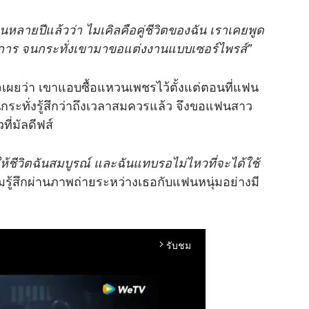
านหลายปีแล้วว่า ไมเคิลคือคู่ชีวิตของฉัน เราเคยพูด
การ จนกระทั่งเขามาขอแต่งงานแบบเซอร์ไพรส์"
ผยว่า เขาแอบซื้อแหวนเพชรไว้ตั้งแต่ตอนที่แฟน
จนกระทั่งรู้สึกว่าถึงเวลาสมควรแล้ว จึงขอแฟนสาว
ที่มัลดีฟส์
ำให้ชีวิตฉันสมบูรณ์ และฉันแทบรอไม่ไหวที่จะได้ใช้
้สึกผ่านภาพถ่ายระหว่างเธอกับแฟนหนุ่มอย่างมี
รับชม
arrow_forward_ios