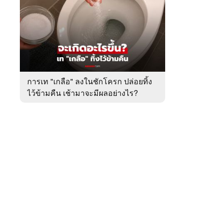
สัปดาห์
ของ
หมวด
ต่าง
 WeTV
ประเทศ
การเท "เกลือ" ลงในชักโครก ปล่อยทิ้ง
ไว้ข้ามคืน เช้ามาจะมีผลอย่างไร?
ติดต่อโฆษณา
tencentthbd
sales@tencent.co.th
รา
ร้องเรียนเนื้อหาไม่เหมาะสม
แนะนำติชม แจ้งปัญหาการใช้งาน