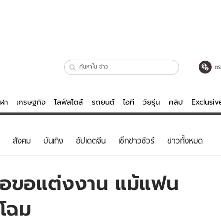
ตร
ีฬา
เศรษฐกิจ
ไลฟ์สไตล์
รถยนต์
ไอที
วัยรุ่น
คลิป
Exclusi
ตรวจหวย
ไลฟ์สไตล์
บันเทิงค
สังคม
บันเทิง
อัปเดตจีน
เช็กข่าวชัวร์
ข่าวทั้งหมด
ผู้หญิง
หนัง-ละคร
ผู้ชาย
เพลง
มหล่อขอแต่งงาน แม้แฟน
ย
วัยรุ่น
เกมส์
ยโฉม
ไอที
คลิป
รถยนต์
พอดแคสต์