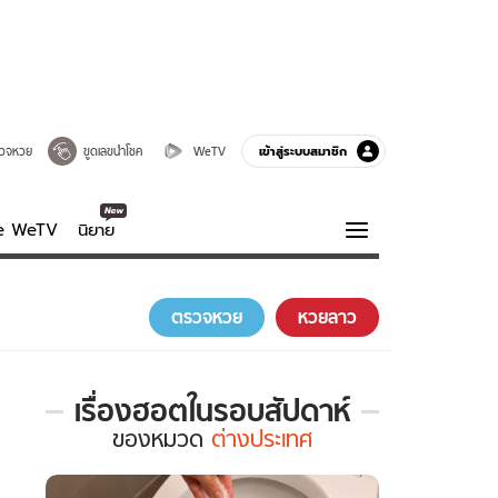
เข้าสู่ระบบสมาชิก
วจหวย
ขูดเลขนำโชค
WeTV
ve WeTV
นิยาย
รบรส
ความรู้รอบตัว
ตรวจหวย
หวยลาว
ฮาวทู
กูรู-รอบรู้
เรื่องฮอตในรอบสัปดาห์
เรื่อง
ของ
หมวด
ต่างประเทศ
ฮอต
ใน
รอบ