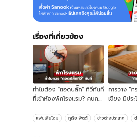
เรื่องที่เกี่ยวข้อง
ทำไมต้อง "ถอดปลั๊ก" ทีวีทันที
การวาง "กระด
ที่เข้าห้องพักโรงแรม? คนกว่า
เขียง มีประโ
90% ยังไม่รู้เหตุผลนี้!
เฉลย ไม่ใช่แ
แฟนเสียโฉม
ทูเรีย พิตต์
ข่าวต่างประเทศ
ต