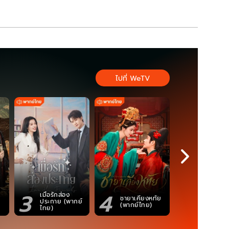
ไปที่ WeTV
3
4
5
เมื่อรักส่อง
ตำนานจอม
ชายาเคียงหทัย
ประกาย (พากย์
ภูตถังซาน
(พากย์ไทย)
ไทย)
(พากย์ไท