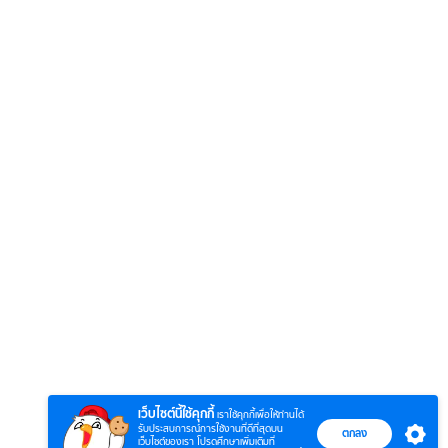
6
7
8
ยุทธ์
ตำนานจอมยุทธ์
ตำนานจอมยุทธ์
ซอโซ่ล
ภูตถังซาน 2
ภูตถังซาน: สำนัก
(Uncu
ย)
(พากย์ไทย)
ถังเลิศภพจบ
เว็บไซต์นี้ใช้คุกกี้
เราใช้คุกกี้เพื่อให้ท่านได้
แดน
รับประสบการณ์การใช้งานที่ดีที่สุดบน
ตกลง
เว็บไซต์ของเรา โปรดศึกษาเพิ่มเติมที่