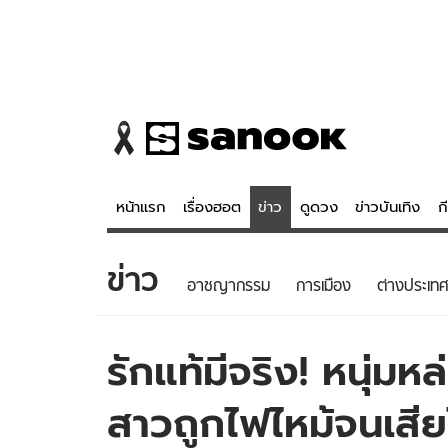
หน้าแรก
เรื่องฮอต
ข่าว
ดูดวง
ข่าวบันเทิง
ก
ข่าว
ข่าว
ดูดวง - 
อาชญากรรม
การเมือง
ต่างประเทศ
เรื่องฮอต
ดูดวง
ข่าว
หวยไทย
รักแท้มีจริง! หนุ่
ข่าวบันเทิง
สถิติหวยไท
สาวถูกไฟไหม้จนเสี
ข่าวกีฬา
หวยลาว
ข่าวเศรษฐกิจ