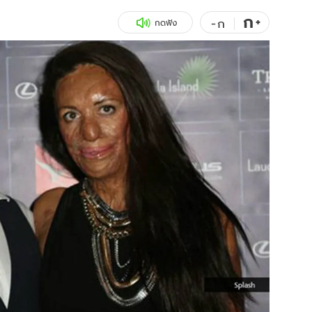
ก
สุขภาพ
+
ดูทีวี
-
ก
กดฟัง
เที่ยว-กิน
WeTV
Tasteful Thailand
Exclusive
Sanook Choice
นิยาย
ยลได้ที่
ร่วมงานกับเ