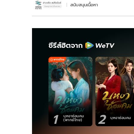
สนับสนุนเนื้อหา
ซีรีส์ฮิตจาก
1
2
บุหงาซ่อนคม
บุหงาซ่อนคม
(พากย์ไทย)