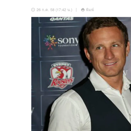
อัปเดตจีน
26 ก.ค. 58 (17:42 น.)
พิมพ์
เช็กข่าวชัวร์
ติดตามสนุกโซเชี
ดาวน์โหลดสนุกแอปฟรี
สงวนลิขสิทธิ์ ©
2569
บริษัท อิมเมจ ฟิวเจอร์ (ประเทศไทย) จำกัด