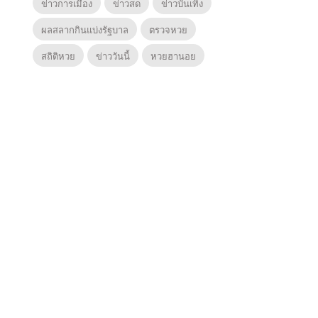
ข่าวการเมือง
ข่าวสด
ข่าวบันเทิง
ผลสลากกินแบ่งรัฐบาล
ตรวจหวย
สถิติหวย
ข่าววันนี้
หวยฮานอย