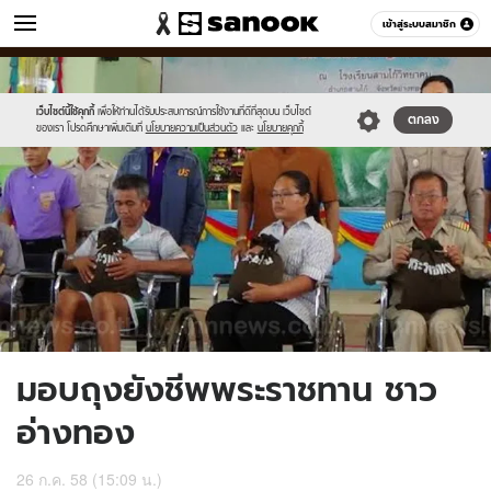
ข่าว
เข้าสู่ระบบสมาชิก
หมวดอื่นๆ
//s.isanook.com/ns/0/ud/367/1836762/634667-
Sanook
//s.isanook.com/sr/0/images/logo-
600
60
01.jpg
new-
sanook.png
เว็บไซต์นี้ใช้คุกกี้
เพื่อให้ท่านได้รับประสบการณ์การใช้งานที่ดีที่สุดบน เว็บไซต์
ตกลง
ของเรา โปรดศึกษาเพิ่มเติมที่
นโยบายความเป็นส่วนตัว
และ
นโยบายคุกกี้
มอบถุงยังชีพพระราชทาน ชาว
อ่างทอง
26 ก.ค. 58 (15:09 น.)