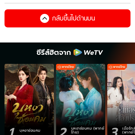
กลับขึ้นไปด้านบน
ซีรีส์ฮิตจาก
1
2
3
บุหงาซ่อนคม (พากย์
เมื่อรั
บุหงาซ่อนคม
ไทย)
(พากย์