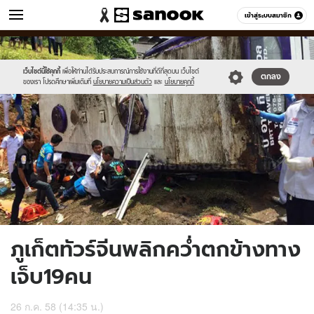
ข่าว
เข้าสู่ระบบสมาชิก
หมวดอื่นๆ
//s.isanook.com/ns/0/ud/367/1836754/634664-
Sanook
//s.isanook.com/sr/0/images/logo-
600
60
01.jpg
new-
sanook.png
เว็บไซต์นี้ใช้คุกกี้
เพื่อให้ท่านได้รับประสบการณ์การใช้งานที่ดีที่สุดบน เว็บไซต์
ตกลง
ของเรา โปรดศึกษาเพิ่มเติมที่
นโยบายความเป็นส่วนตัว
และ
นโยบายคุกกี้
ภูเก็ตทัวร์จีนพลิกคว่ำตกข้างทาง
เจ็บ19คน
26 ก.ค. 58 (14:35 น.)