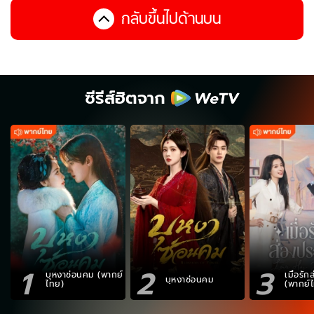
กลับขึ้นไปด้านบน
ซีรีส์ฮิตจาก
1
2
3
บุหงาซ่อนคม (พากย์
เมื่อรั
บุหงาซ่อนคม
ไทย)
(พากย์