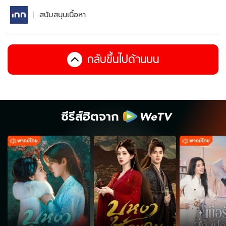
สนับสนุนเนื้อหา
กลับขึ้นไปด้านบน
ซีรีส์ฮิตจาก