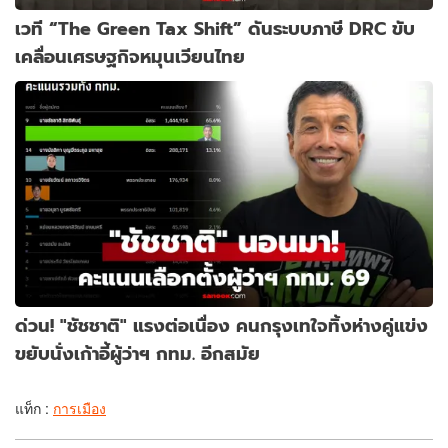
เวที “The Green Tax Shift” ดันระบบภาษี DRC ขับ
เคลื่อนเศรษฐกิจหมุนเวียนไทย
ด่วน! "ชัชชาติ" แรงต่อเนื่อง คนกรุงเทใจทิ้งห่างคู่แข่ง
ขยับนั่งเก้าอี้ผู้ว่าฯ กทม. อีกสมัย
แท็ก :
การเมือง