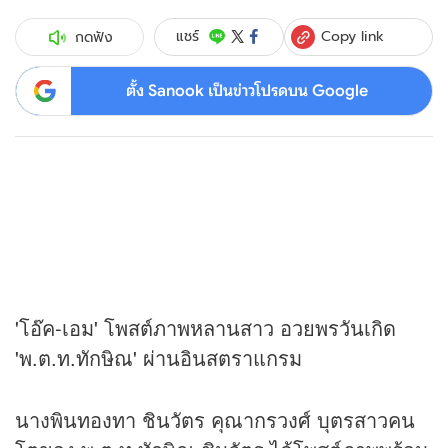
Copy link
แชร์
กดฟัง
ตั้ง Sanook เป็นข่าวโปรดบน Google
'โอ๊ค-เอม' โพสต์ภาพหลานสาว อวยพรวันเกิด
'พ.ต.ท.ทักษิณ' ผ่านอินสตราแกรม
นางพินทองทา ชินวัตร คุณากรวงศ์ บุตรสาวคน