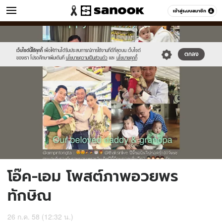
ข่าว
เข้าสู่ระบบสมาชิก
หมวดอื่นๆ
//s.isanook.com/ns/0/ud/367/1836714/634633-
Sanook
//s.isanook.com/sr/0/images/logo-
600
60
01.jpg
new-
sanook.png
เว็บไซต์นี้ใช้คุกกี้
เพื่อให้ท่านได้รับประสบการณ์การใช้งานที่ดีที่สุดบน เว็บไซต์
ตกลง
ของเรา โปรดศึกษาเพิ่มเติมที่
นโยบายความเป็นส่วนตัว
และ
นโยบายคุกกี้
โอ๊ค-เอม โพสต์ภาพอวยพร
ทักษิณ
26 ก.ค. 58 (12:32 น.)