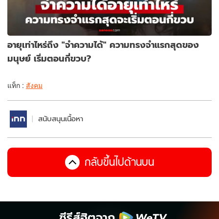
อายุเท่าไหร่ถึง "จำความได้" ความทรงจำแรกสุดของ
มนุษย์ เริ่มตอนกี่ขวบ?
แท็ก :
สังคม
สนับสนุนเนื้อหา
กลับขึ้นไปด้านบน
ซีรีส์ฮิตจาก