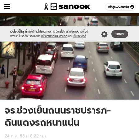
ข่าว
เข้าสู่ระบบสมาชิก
หมวดอื่นๆ
//s.isanook.com/ns/0/ud/367/1836026/634369-
Sanook
//s.isanook.com/sr/0/images/logo-
600
60
01.jpg
new-
sanook.png
เว็บไซต์นี้ใช้คุกกี้
เพื่อให้ท่านได้รับประสบการณ์การใช้งานที่ดีที่สุดบน เว็บไซต์
ตกลง
ของเรา โปรดศึกษาเพิ่มเติมที่
นโยบายความเป็นส่วนตัว
และ
นโยบายคุกกี้
จร.ช่วงเย็นถนนราชปรารภ-
ดินแดงรถหนาแน่น
24 ก.ค. 58 (18:22 น.)