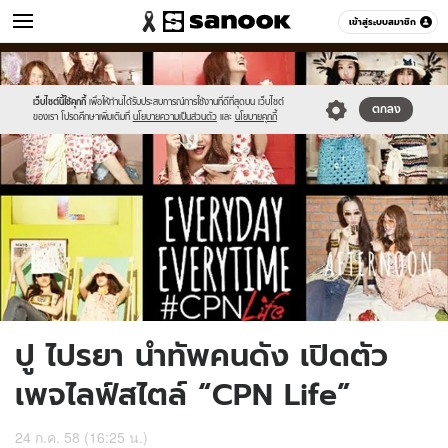
ข่าว
เข้าสู่ระบบสมาชิก
หมวดอื่นๆ
//s.isanook.com/ns/0/ud/367/1835986/7.jpg
Sanook
//s.isanook.com/sr/0/images/logo-
600
60
new-
sanook.png
เว็บไซต์นี้ใช้คุกกี้
เพื่อให้ท่านได้รับประสบการณ์การใช้งานที่ดีที่สุดบน เว็บไซต์
ตกลง
ของเรา โปรดศึกษาเพิ่มเติมที่
นโยบายความเป็นส่วนตัว
และ
นโยบายคุกกี้
ปู ไปรยา นำทัพคนดัง เปิดตัว
เพจไลฟ์สไตล์ “CPN Life”
24 ก.ค. 58 (16:25 น.)