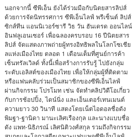
นอกจากนี้ ซีพีเอ็น ยังได้ร่วมมือกับนิตยสารลิปส์
ด้วยการจัดนิทรรศการ ซีพีเอ็นไลฟ์ พรีเซ็นต์ ลิปส์
ซิกส์ทีน แอนนิเวอร์ซารี วิธ วัน ฮันเดรด ออนไลน์
อินฟลูเอนเซอร์ เพื่อฉลองครบรอบ 16 ปีนิตยสาร
ลิปส์ จัดแสดงภาพถ่ายผู้ทรงอิทธิพลในโลกโซเชีย
ลแห่งเมืองไทย ตลอด 1 เดือนเต็มที่ศูนย์การค้า
เซ็นทรัลเวิลด์ ทั้งนี้เพื่อสร้างการรับรู้ ไปยังกลุ่ม
ระดับเอลิสต์ของเมืองไทย เพื่อให้กลุ่มผู้ที่ติดตาม
หรือแฟนคลับร่วมเป็นสมาชิกของซีพีเอ็นไลฟ์
ผ่านกิจกรรม โปรโมท เช่น จัดทำ
คลิป
วิดีโอเกี่ยว
กับการช้อปปิ้ง, ไดน์นิ่ง และเอ็นเตอร์เทนเมนต์
ความยาว 30 วินาที แสดงโดยเน็ตไอดอลชื่อดัง
พิมฐา-ฐานิดา มานะเลิศเรืองกุล และนางแบบชื่อ
ดัง แพท-นิธิภรณ์ เลิศนิติวงศ์สกุล รวมถึงกิจกรรม
สนุกๆและโอกาสดีๆเฉพาะแฟนเพจซีพีเอ็นไลฟ์