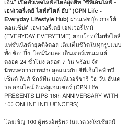
เอ็น" เปิดตัวเพจไลฟ์สไตล์สุดฮิพ "ซีพีเอ็นไลฟ์ -
เอฟเวอรี่เดย์ ไลฟ์สไตล์ ฮับ" (CPN Life -
Everyday Lifestyle Hub)
ผ่านเฟซบุ๊ก ภายใต้
คอนเซ็ปต์ เอฟเวอรี่เดย์ เอฟเวอรี่ไทม์
(EVERYDAY EVERYTIME) ตอบโจทย์ไลฟ์สไตล์
แฟชั่นนิสต้ายุคดิจิตอล เติมเต็มชีวิตในทุกรูปแบบ
ทั้ง ช้อปปิ้ง, ไดน์นิ่งและ เอ็นเตอร์เทนเมนต์
ตลอด 24 ชั่วโมง ตลอด 7 วัน พร้อม จัด
นิทรรศการภาพถ่ายสุดแนวกับ ซีพีเอ็นไลฟ์ พรี
เซ็นต์ ลิปส์ ซิกส์ทีน แอนนิเวอร์ซารี วิธ วัน ฮันเด
รด ออนไลน์ อินฟลูเอนเซอร์ (CPN Life
PRESENTS LIPS 16th ANNIVERSARY WITH
100 ONLINE INFLUENCERS)
โดยเชิญ 100 ผู้ทรงอิทธิพลในแวดวงโซเชียลมี