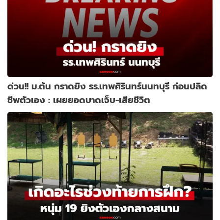
ด่วน!! ม.ต้น กราดยิง รร.เทพศิรินทร์นนทบุรี ก่อนปลิด
ชีพตัวเอง : เผยยอดบาดเจ็บ-เสียชีวิต