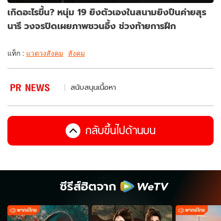
เกิดอะไรขึ้น? หนุ่ม 19 ยิงตัวเองในสนามยิงปืนค่ายสุร
นารี วงจรปิดเผยภาพชวนอึ้ง ช่วงท้ายการฝึก
แท็ก :
แวดวงสังคม
สังคม
สนับสนุนเนื้อหา
กลับขึ้นไปด้านบน
ซีรีส์ฮิตจาก