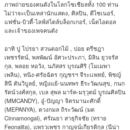
ภาพถ่ายของคนดังในโลกโซเชียลทั้ง 100 ท่าน
ไม่ว่าจะเป็นเหล่านักแสดง, ศิลปิน, ดีไซเนอร์,
แฟชั่น-บิวตี้-ไลฟ์สไตล์บล็อกเกอร์, เน็ตไอดอล
และเจ้าของเพจคนดัง
อาทิ ปู ไปรยา สวนดอกไม้ , ปอย ตรีชฎา
เพชรรัตน์, พลพัฒน์ อัศวะประภา, มิลิน ยุวจรัส
กุล, พลอย หอวัง, นภัสสร บุรณศิริ (โมเมพา
เพลิน), หนิง-ศรัยฉัตร กุญชรฯ จีระเเพทย์, พิชญ์
สินี ตันวิบูลย์, หญิงแย้-นนทพร ธีระวัฒนสุข, กนก
รัตน์วงศ์สกุล, เบล สุพล มาร์ค-มรุวุตม์ บูรณศิลปิน
(MMCANDY), อู๋-ปัญญา จิตรมานะศักดิ์
(MEPANYA), ดวงกมล ถิระวัฒน์ (มด
Cinnamongal), ศรัณยา สาธุกิจชัย (ทราย
Feonalita), แพรวเพชร กาญจน์เกียรติกุล (นีน่า