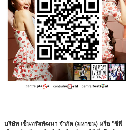
บริษัท เซ็นทรัลพัฒนา จำกัด (มหาชน) หรือ "ซีพี