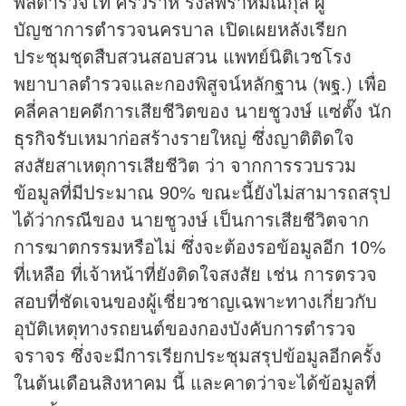
พลตำรวจโท ศรีวราห์ รังสิพราหมณกุล ผู้
บัญชาการตำรวจนครบาล เปิดเผยหลังเรียก
ประชุมชุดสืบสวนสอบสวน แพทย์นิติเวชโรง
พยาบาลตำรวจและกองพิสูจน์หลักฐาน (พฐ.) เพื่อ
คลี่คลายคดีการเสียชีวิตของ นายชูวงษ์ แซ่ตั๊ง นัก
ธุรกิจ
รับเหมาก่อสร้างรายใหญ่ ซึ่งญาติติดใจ
สงสัยสาเหตุการเสียชีวิต ว่า จากการรวบรวม
ข้อมูลที่มีประมาณ 90% ขณะนี้ยังไม่สามารถสรุป
ได้ว่ากรณีของ นายชูวงษ์ เป็นการเสียชีวิตจาก
การฆาตกรรมหรือไม่ ซึ่งจะต้องรอข้อมูลอีก 10%
ที่เหลือ ที่เจ้าหน้าที่ยังติดใจสงสัย เช่น การตรวจ
สอบที่ชัดเจนของผู้เชี่ยวชาญเฉพาะทางเกี่ยวกับ
อุบัติเหตุทางรถยนต์ของกองบังคับการตำรวจ
จราจร ซึ่งจะมีการเรียกประชุมสรุปข้อมูลอีกครั้ง
ในต้นเดือนสิงหาคม นี้ และคาดว่าจะได้ข้อมูลที่