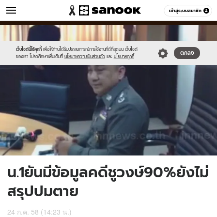
ข่าว
เข้าสู่ระบบสมาชิก
หมวดอื่นๆ
//s.isanook.com/ns/0/ud/367/1835874/634306-
Sanook
//s.isanook.com/sr/0/images/logo-
600
60
01.jpg
new-
sanook.png
เว็บไซต์นี้ใช้คุกกี้
เพื่อให้ท่านได้รับประสบการณ์การใช้งานที่ดีที่สุดบน เว็บไซต์
ตกลง
ของเรา โปรดศึกษาเพิ่มเติมที่
นโยบายความเป็นส่วนตัว
และ
นโยบายคุกกี้
น.1ยันมีข้อมูลคดีชูวงษ์90%ยังไม่
สรุปปมตาย
24 ก.ค. 58 (14:23 น.)