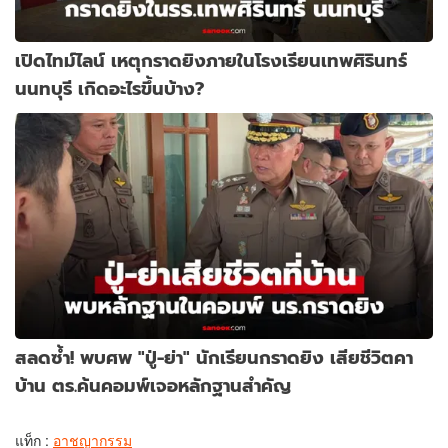
เปิดไทม์ไลน์ เหตุกราดยิงภายในโรงเรียนเทพศิรินทร์
นนทบุรี เกิดอะไรขึ้นบ้าง?
สลดซ้ำ! พบศพ "ปู่-ย่า" นักเรียนกราดยิง เสียชีวิตคา
บ้าน ตร.ค้นคอมพ์เจอหลักฐานสำคัญ
แท็ก :
อาชญากรรม