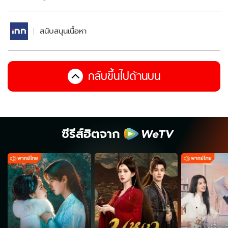
สนับสนุนเนื้อหา
กลับขึ้นไปด้านบน
ซีรีส์ฮิตจาก