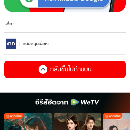
แท็ก :
สนับสนุนเนื้อหา
กลับขึ้นไปด้านบน
ซีรีส์ฮิตจาก