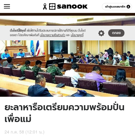
ข่าว
เข้าสู่ระบบสมาชิก
หมวดอื่นๆ
//s.isanook.com/ns/0/ud/367/1835802/634268-
Sanook
//s.isanook.com/sr/0/images/logo-
600
60
01.jpg
new-
sanook.png
เว็บไซต์นี้ใช้คุกกี้
เพื่อให้ท่านได้รับประสบการณ์การใช้งานที่ดีที่สุดบน เว็บไซต์
ตกลง
ของเรา โปรดศึกษาเพิ่มเติมที่
นโยบายความเป็นส่วนตัว
และ
นโยบายคุกกี้
ยะลาหารือเตรียมความพร้อมปั่น
เพื่อแม่
24 ก.ค. 58 (12:01 น.)