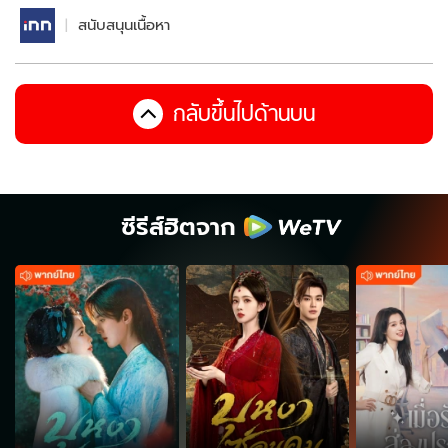
สนับสนุนเนื้อหา
กลับขึ้นไปด้านบน
ซีรีส์ฮิตจาก