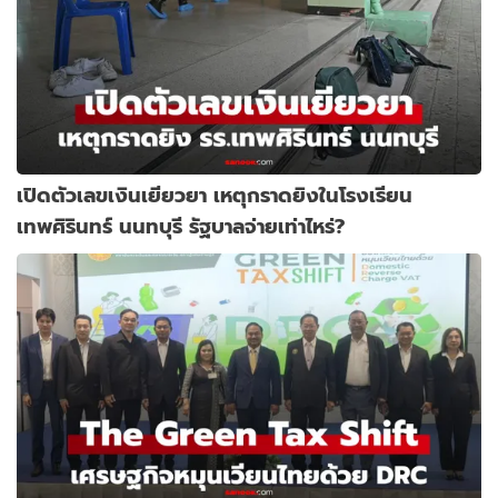
เปิดตัวเลขเงินเยียวยา เหตุกราดยิงในโรงเรียน
เทพศิรินทร์ นนทบุรี รัฐบาลจ่ายเท่าไหร่?