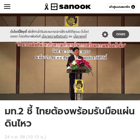
ข่าว
เข้าสู่ระบบสมาชิก
หมวดอื่นๆ
//s.isanook.com/ns/0/ud/367/1835702/634229-
Sanook
//s.isanook.com/sr/0/images/logo-
600
60
01.jpg
new-
sanook.png
เว็บไซต์นี้ใช้คุกกี้
เพื่อให้ท่านได้รับประสบการณ์การใช้งานที่ดีที่สุดบน เว็บไซต์
ตกลง
ของเรา โปรดศึกษาเพิ่มเติมที่
นโยบายความเป็นส่วนตัว
และ
นโยบายคุกกี้
มท.2 ชี้ ไทยต้องพร้อมรับมือแผ่น
ดินไหว
24 ก.ค. 58 (10:13 น.)