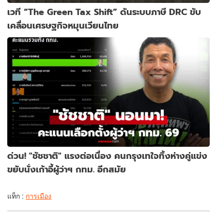
เวที “The Green Tax Shift” ดันระบบภาษี DRC ขับ
เคลื่อนเศรษฐกิจหมุนเวียนไทย
ด่วน! "ชัชชาติ" แรงต่อเนื่อง คนกรุงเทใจทิ้งห่างคู่แข่ง
ขยับนั่งเก้าอี้ผู้ว่าฯ กทม. อีกสมัย
แท็ก :
การเมือง