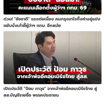
ด่วน! "ชัชชาติ" แรงต่อเนื่อง คนกรุงเทใจทิ้งห่างคู่แข่ง
ขยับนั่งเก้าอี้ผู้ว่าฯ กทม. อีกสมัย
เปิดประวัติ "ป้อม ภาวุธ" จากเจ้าพ่ออีคอมเมิร์ซไทย สู่
สส.บัญชีรายชื่อ พรรคประชาชน