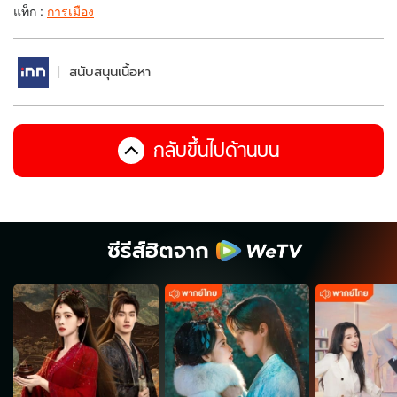
แท็ก :
การเมือง
สนับสนุนเนื้อหา
กลับขึ้นไปด้านบน
ซีรีส์ฮิตจาก