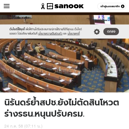
ข่าว
เข้าสู่ระบบสมาชิก
หมวดอื่นๆ
//s.isanook.com/ns/0/ud/367/1835550/634174-
Sanook
//s.isanook.com/sr/0/images/logo-
600
60
01.jpg
new-
sanook.png
เว็บไซต์นี้ใช้คุกกี้
เพื่อให้ท่านได้รับประสบการณ์การใช้งานที่ดีที่สุดบน เว็บไซต์
ตกลง
ของเรา โปรดศึกษาเพิ่มเติมที่
นโยบายความเป็นส่วนตัว
และ
นโยบายคุกกี้
นิรันดร์ย้ำสปช.ยังไม่ตัดสินโหวต
ร่างรธน.หนุนปรับครม.
24 ก.ค. 58 (07:11 น.)