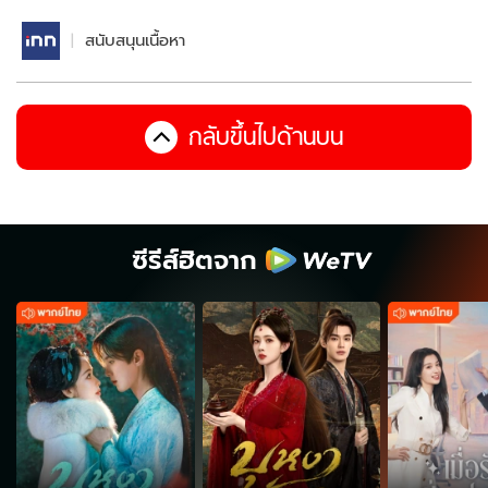
สนับสนุนเนื้อหา
กลับขึ้นไปด้านบน
ซีรีส์ฮิตจาก