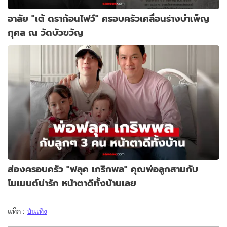
อาลัย "เต้ ดราก้อนไฟว์" ครอบครัวเคลื่อนร่างบำเพ็ญ
กุศล ณ วัดบัวขวัญ
ส่องครอบครัว "ฟลุค เกริกพล" คุณพ่อลูกสามกับ
โมเมนต์น่ารัก หน้าตาดีทั้งบ้านเลย
แท็ก :
บันเทิง