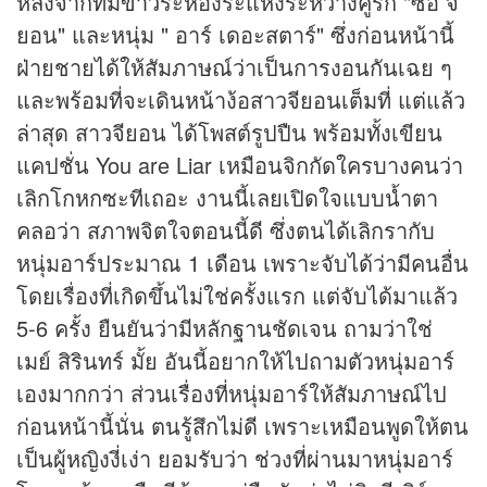
หลังจากที่มี
ข่าว
ระหองระแหงระหว่างคู่รัก "ซอ จี
ยอน" และหนุ่ม " อาร์ เดอะสตาร์" ซึ่งก่อนหน้านี้
ฝ่ายชายได้ให้สัมภาษณ์ว่าเป็นการงอนกันเฉย ๆ
และพร้อมที่จะเดินหน้าง้อสาวจียอนเต็มที่ แต่แล้ว
ล่าสุด สาวจียอน ได้โพสต์รูปปืน พร้อมทั้งเขียน
แคปชั่น You are Liar เหมือนจิกกัดใครบางคนว่า
เลิกโกหกซะทีเถอะ งานนี้เลยเปิดใจแบบน้ำตา
คลอว่า สภาพจิตใจตอนนี้ดี ซึ่งตนได้เลิกรากับ
หนุ่มอาร์ประมาณ 1 เดือน เพราะจับได้ว่ามีคนอื่น
โดยเรื่องที่เกิดขึ้นไม่ใช่ครั้งแรก แต่จับได้มาแล้ว
5-6 ครั้ง ยืนยันว่ามีหลักฐานชัดเจน ถามว่าใช่
เมย์ สิรินทร์ มั้ย อันนี้อยากให้ไปถามตัวหนุ่มอาร์
เองมากกว่า ส่วนเรื่องที่หนุ่มอาร์ให้สัมภาษณ์ไป
ก่อนหน้านี้นั่น ตนรู้สึกไม่ดี เพราะเหมือนพูดให้ตน
เป็นผู้หญิงงี่เง่า ยอมรับว่า ช่วงที่ผ่านมาหนุ่มอาร์