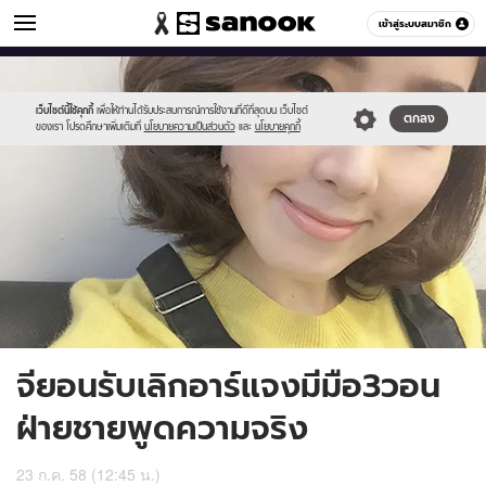
ข่าวบันเทิง
เข้าสู่ระบบสมาชิก
หมวดอื่นๆ
//s.isanook.com/ns/0/ud/367/1835234/634018-
Sanook
//s.isanook.com/sr/0/images/logo-
600
60
01.jpg
new-
sanook.png
เว็บไซต์นี้ใช้คุกกี้
เพื่อให้ท่านได้รับประสบการณ์การใช้งานที่ดีที่สุดบน เว็บไซต์
ตกลง
ของเรา โปรดศึกษาเพิ่มเติมที่
นโยบายความเป็นส่วนตัว
และ
นโยบายคุกกี้
จียอนรับเลิกอาร์แจงมีมือ3วอน
ฝ่ายชายพูดความจริง
23 ก.ค. 58 (12:45 น.)