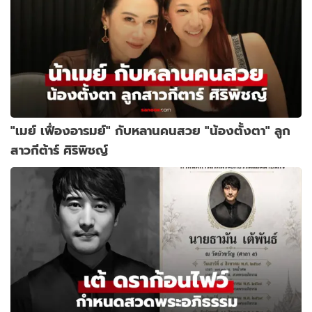
"เมย์ เฟื่องอารมย์" กับหลานคนสวย "น้องตั้งตา" ลูก
สาวกีต้าร์ ศิริพิชญ์