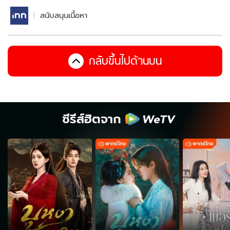
สนับสนุนเนื้อหา
กลับขึ้นไปด้านบน
ซีรีส์ฮิตจาก