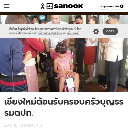
ข่าว
เข้าสู่ระบบสมาชิก
หมวดอื่นๆ
//s.isanook.com/ns/0/ud/367/1835214/634016-
Sanook
//s.isanook.com/sr/0/images/logo-
600
60
01.jpg
new-
sanook.png
เว็บไซต์นี้ใช้คุกกี้
เพื่อให้ท่านได้รับประสบการณ์การใช้งานที่ดีที่สุดบน เว็บไซต์
ตกลง
ของเรา โปรดศึกษาเพิ่มเติมที่
นโยบายความเป็นส่วนตัว
และ
นโยบายคุกกี้
เชียงใหม่ต้อนรับครอบครัวบุญธร
รมตปท.
23 ก.ค. 58 (12:45 น.)