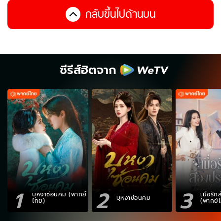
กลับขึ้นไปด้านบน
ซีรีส์ฮิตจาก
1
2
3
บุหงาซ่อนคม (พากย์
เมื่อรั
บุหงาซ่อนคม
ไทย)
(พากย์