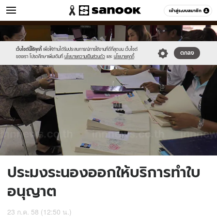
ข่าว
เข้าสู่ระบบสมาชิก
หมวดอื่นๆ
//s.isanook.com/ns/0/ud/367/1835210/634019-
Sanook
//s.isanook.com/sr/0/images/logo-
600
60
01.jpg
new-
sanook.png
เว็บไซต์นี้ใช้คุกกี้
เพื่อให้ท่านได้รับประสบการณ์การใช้งานที่ดีที่สุดบน เว็บไซต์
ตกลง
ของเรา โปรดศึกษาเพิ่มเติมที่
นโยบายความเป็นส่วนตัว
และ
นโยบายคุกกี้
ประมงระนองออกให้บริการทำใบ
อนุญาต
23 ก.ค. 58 (12:50 น.)