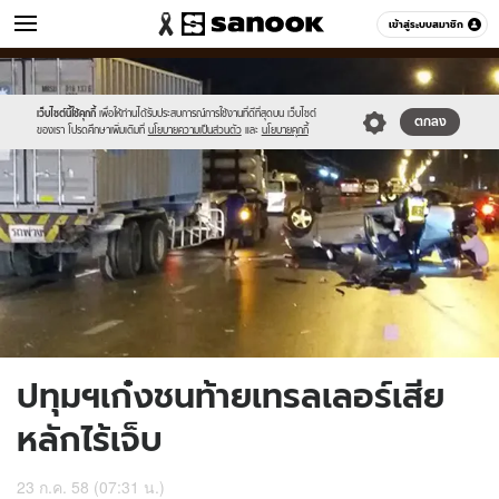
ข่าว
เข้าสู่ระบบสมาชิก
หมวดอื่นๆ
//s.isanook.com/ns/0/ud/366/1834994/633939-
Sanook
//s.isanook.com/sr/0/images/logo-
600
60
01.jpg
new-
sanook.png
เว็บไซต์นี้ใช้คุกกี้
เพื่อให้ท่านได้รับประสบการณ์การใช้งานที่ดีที่สุดบน เว็บไซต์
ตกลง
ของเรา โปรดศึกษาเพิ่มเติมที่
นโยบายความเป็นส่วนตัว
และ
นโยบายคุกกี้
ปทุมฯเก๋งชนท้ายเทรลเลอร์เสีย
หลักไร้เจ็บ
23 ก.ค. 58 (07:31 น.)