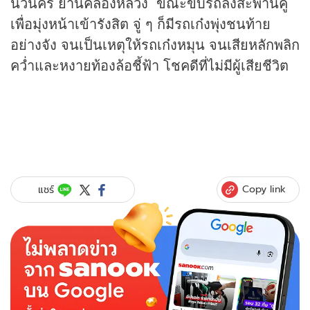
นวนคร ย่านคลองหลวง ขณะขับรถลงสะพานคู่
เพื่อมุ่งหน้าเข้ารังสิต จู่ ๆ ก็มีรถเก๋งพุ่งชนท้าย
อย่างจัง จนเป็นเหตุให้รถเก๋งหมุน จนเสียหลักพลิก
คว่ำและหงายท้องล้อชี้ฟ้า โชคดีที่ไม่มีผู้เสียชีวิต
Copy link
แชร์