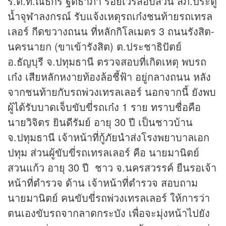
ร.ต.ท.ณธกร ฐิติธาภา ร้อยเวรสอบสวน สภ.ประตู
น้ำจุฬาลงกรณ์ รับแจ้งเหตุรถเก๋งชนท้ายรถเทรล
เลอร์ กีดขวางถนน ที่หลักกิโลเมตร 3 ถนนรังสิต-
นครนายก (ขาเข้ารังสิต) ต.ประชาธิปัตย์
อ.ธัญบุรี จ.ปทุมธานี ตรวจสอบที่เกิดเหตุ พบรถ
เก๋ง เสียหลักหงายท้องล้อชี้ฟ้า อยู่กลางถนน หลัง
จากชนท้ายกับรถพ่วงเทรลเลอร์ นอกจากนี้ ยังพบ
ผู้ได้รับบาดเจ็บขับขี่รถเก๋ง 1 ราย ทราบชื่อคือ
นายวิจิตร ยินดีรัมย์ อายุ 30 ปี เป็นชาวบ้าน
จ.ปทุมธานี เจ้าหน้าที่กู้ภัยนำส่งโรงพยาบาลเอก
ปทุม ส่วนผู้ขับขี่รถเทรลเลอร์ คือ นายมานิตย์
สวนแก้ว อายุ 30 ปี ชาว จ.นครสวรรค์ ยืนรอเจ้า
หน้าที่ตำรวจ ด้าน เจ้าหน้าที่ตำรวจ สอบถาม
นายมานิตย์ คนขับขี่รถพ่วงเทรลเลอร์ ให้การว่า
ตนเองขับรถจากลาดกระบัง เพื่อจะมุ่งหน้าไปยัง