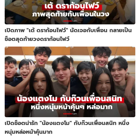
เปิดภาพ "เต้ ดราก้อนไฟว์" นัดเจอกับเพื่อน กลายเป็น
ช็อตสุดท้ายวงดราก้อนไฟว์
เปิดช็อตน่ารัก "น้องแตงโม" กับก๊วนเพื่อนสนิท หนึ่ง
หนุ่มหล่อหน้าคุ้นมาก