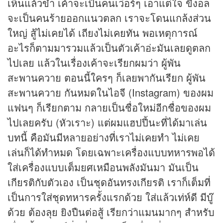
เห็นแล้วขำ เค้าจะเป็นคนเว่อร์ๆ เอาแต่ใจ ขี้งอล
จะเป็นคนร้ายออกแนวตลก เราจะโดนแกล้งส่วน
ใหญ่ สู้ไม่เคยได้ เถียงไม่เคยทัน พอเหตุการณ์
อะไรก็ตามมารวมแล้วเป็นตัวเค้าอ่ะมันเลยดูตลก
ไปเลย แล้วในเรื่องเค้าจะเรียกผมว่า ผู้พัน
สะพานควาย ตอนนี้ใครๆ ก็เลยพากันเรียก ผู้พัน
สะพานควาย กันหมดในไอจี (Instagram) ของผม
แฟนๆ ก็เรียกตาม กลายเป็นชื่อใหม่อีกชื่อของผม
ไปเลยครับ (หัวเราะ) แต่ผมแฮปปี้นะที่ได้มาเล่น
บทนี้ คือมันมีหลายอย่างที่เราไม่เคยทำ ไม่เคย
เล่นก็ได้ทำหมด โดยเฉพาะเครื่องแบบทหารพอได้
ใส่เครื่องแบบเต็มยศเหมือนพลังมันมา มันเป็น
เกียรติกับตัวเอง เป็นชุดอันทรงเกียรติ เราก็เต็มที่
เป็นการใส่ชุดทหารครั้งแรกด้วย ใส่แล้วเท่ห์ดี มีบู๊
ด้วย ต้องลุย ยิงปืนต่อสู้ เรียกว่าแมนมากๆ สำหรับ