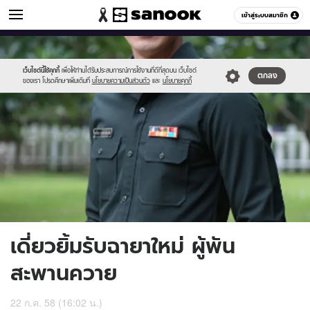
ข่าวบันเทิง
เข้าสู่ระบบสมาชิก
หมวดอื่นๆ
//s.isanook.com/ns/0/ud/366/1834698/633796-
Sanook
//s.isanook.com/sr/0/images/logo-
600
60
01.jpg
new-
sanook.png
เว็บไซต์นี้ใช้คุกกี้
เพื่อให้ท่านได้รับประสบการณ์การใช้งานที่ดีที่สุดบน เว็บไซต์
ตกลง
ของเรา โปรดศึกษาเพิ่มเติมที่
นโยบายความเป็นส่วนตัว
และ
นโยบายคุกกี้
เดี่ยวยิ้มรับฉายาใหม่ ผู้พัน
สะพานควาย
22 ก.ค. 58 (16:02 น.)