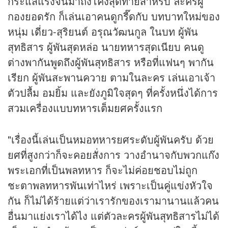
กระแสแรงจนมาถึงโค้งสุดท้ายสำหรับ ละครผู้
กองยอดรัก ก็เล่นเอาคนดูกรี๊ดกับ บทบาทใหม่ของ
หนุ่ม เดี่ยว-สุริยนต์ อรุณวัฒนกูล ในบท ผู้พัน
สุทธิสาร ผู้พันสุดหล่อ นายทหารสุดเนียบ คนดู
ต่างพากันพูดถึงผู้พันสุทธิสาร หรือที่แฟนๆ พากัน
เรียก ผู้พันสะพานควาย ตามในละคร เล่นเอาเจ้า
ตัวปลื้ม อมยิ้ม และยังภูมิใจสุดๆ ที่ครั้งหนึ่งได้การ
สวมเครื่องแบบทหารเต็มยศครั้งแรก
"เรื่องนี้เล่นเป็นหมอทหารยศระดับผู้พันครับ ด้วย
ยศที่สูงกว่าก็จะคอยสั่งการ วางอำนาจกับพวกแก๊ง
พระเอกที่เป็นพลทหาร ก็จะไม่ค่อยชอบไม่ถูก
ชะตาพลทหารพันเท่าไหร่ เพราะเป็นคู่แข่งหัวใจ
กัน ก็ไม่ได้ร้ายแต่ว่าเรารักของเรามานานแล้วคน
อื่นมาแย่งเราได้ไง แต่ตัวละครผู้พันสุทธิสารไม่ได้