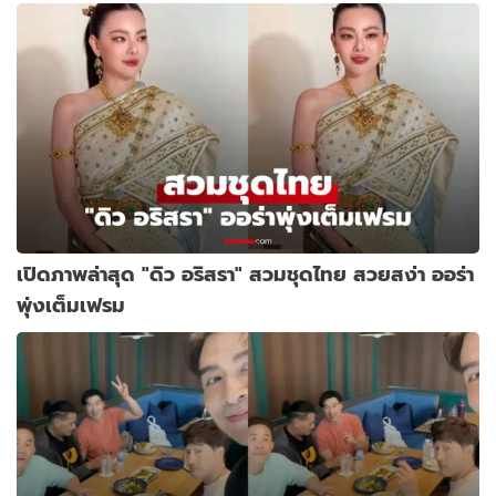
เปิดภาพล่าสุด "ดิว อริสรา" สวมชุดไทย สวยสง่า ออร่า
พุ่งเต็มเฟรม