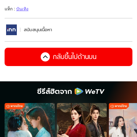
แท็ก :
บันเทิง
สนับสนุนเนื้อหา
กลับขึ้นไปด้านบน
ซีรีส์ฮิตจาก