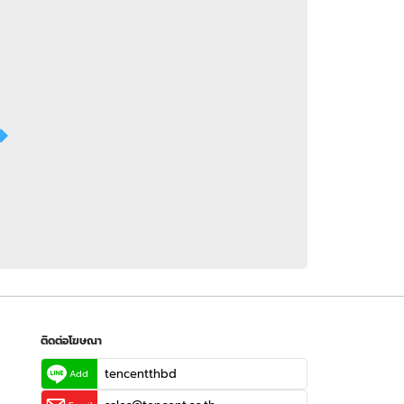
 WeTV
ติดต่อโฆษณา
tencentthbd
sales@tencent.co.th
รา
ร้องเรียนเนื้อหาไม่เหมาะสม
แนะนำติชม แจ้งปัญหาการใช้งาน
ติดต่อโฆษณา
tencentthbd
Add