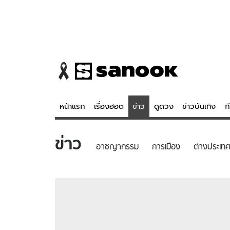
หน้าแรก
เรื่องฮอต
ข่าว
ดูดวง
ข่าวบันเทิง
ก
ข่าว
ข่าว
ดูดวง - 
อาชญากรรม
การเมือง
ต่างประเทศ
เรื่องฮอต
ดูดวง
ข่าว
หวยไทย
ข่าวบันเทิง
สถิติหวยไท
ข่าวกีฬา
หวยลาว
ข่าวเศรษฐกิจ