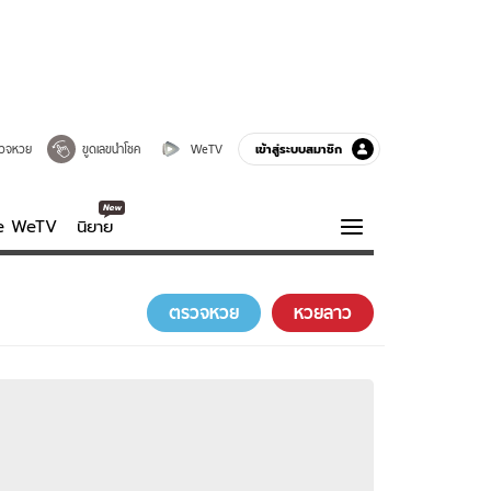
เข้าสู่ระบบสมาชิก
วจหวย
ขูดเลขนำโชค
WeTV
ve WeTV
นิยาย
รบรส
ความรู้รอบตัว
ตรวจหวย
หวยลาว
ฮาวทู
กูรู-รอบรู้