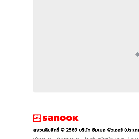
อัปเดตจีน
เช็กข่าวชัวร์
ติดตามสนุกโซเชี
ดาวน์โหลดสนุกแอปฟรี
สงวนลิขสิทธิ์ ©
2569
บริษัท อิมเมจ ฟิวเจอร์ (ประเทศไทย) จำกัด
สงวนลิขสิทธิ์ ©
2569
บริษัท อิมเมจ ฟิวเจอร์ (ประเ