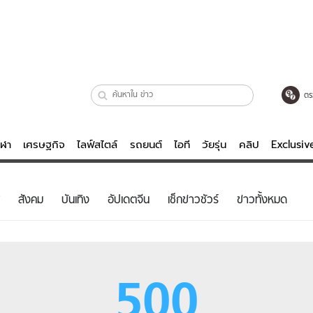
ตร
ีฬา
เศรษฐกิจ
ไลฟ์สไตล์
รถยนต์
ไอที
วัยรุ่น
คลิป
Exclusi
ตรวจหวย
ไลฟ์สไตล์
บันเทิงค
สังคม
บันเทิง
อัปเดตจีน
เช็กข่าวชัวร์
ข่าวทั้งหมด
ผู้หญิง
หนัง-ละคร
ผู้ชาย
เพลง
ย
วัยรุ่น
เกมส์
500
ไอที
คลิป
รถยนต์
พอดแคสต์