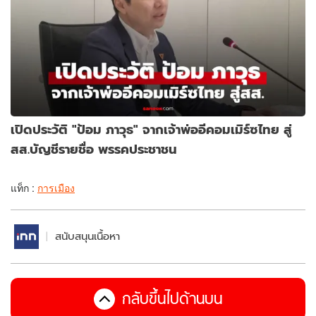
เปิดประวัติ "ป้อม ภาวุธ" จากเจ้าพ่ออีคอมเมิร์ซไทย สู่
สส.บัญชีรายชื่อ พรรคประชาชน
แท็ก :
การเมือง
สนับสนุนเนื้อหา
กลับขึ้นไปด้านบน