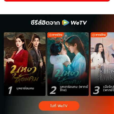
ซีรีส์ฮิตจาก
1
2
3
บุหงาซ่อนคม (พากย์
เมื่อรั
บุหงาซ่อนคม
ไทย)
(พากย์
ไปที่ WeTV