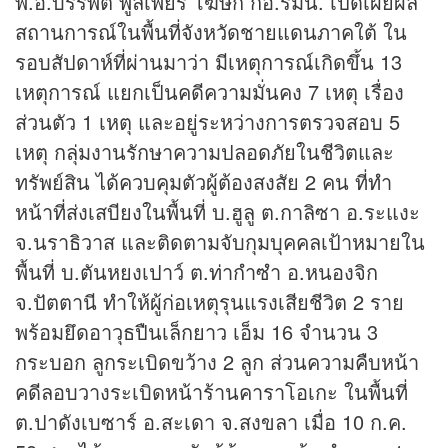
พ.อ.บรรพต พูลเพียร โฆษก กอ.รมน. เปิดเผยผล
สถานการณ์ในพื้นที่จังหวัดชายแดนภาคใต้ ใน
รอบสัปดาห์ที่ผ่านมาว่า มีเหตุการณ์เกิดขึ้น 13
เหตุการณ์ แยกเป็นคดีความมั่นคง 7 เหตุ เรื่อง
ส่วนตัว 1 เหตุ และอยู่ระหว่างการตรวจสอบ 5
เหตุ กลุ่มงานรักษาความปลอดภัยในชีวิตและ
ทรัพย์สิน ได้ควบคุมตัวผู้ต้องสงสัย 2 คน ที่ทำ
หน้าที่ส่งเสบียงในพื้นที่ บ.ฮูลู ต.กาลิซา อ.ระแงะ
จ.นราธิวาส และติดตามจับกุมบุคคลเป้าหมายใน
พื้นที่ บ.ตันหยงเปาว์ ต.ท่ากำซำ อ.หนองจิก
จ.ปัตตานี ทำให้ผู้ก่อเหตุรุนแรงเสียชีวิต 2 ราย
พร้อมยึดอาวุธปืนเล็กยาว เอ็ม 16 จำนวน 3
กระบอก ลูกระเบิดขว้าง 2 ลูก ส่วนความคืบหน้า
คดีลอบวางระเบิดหน้าร้านคาราโอเกะ ในพื้นที่
ต.ปาดังเบซาร์ อ.สะเดา จ.สงขลา เมื่อ 10 ก.ค.