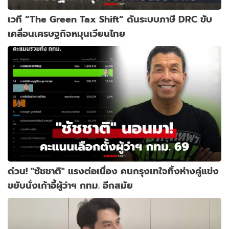
เวที “The Green Tax Shift” ดันระบบภาษี DRC ขับ
เคลื่อนเศรษฐกิจหมุนเวียนไทย
ด่วน! "ชัชชาติ" แรงต่อเนื่อง คนกรุงเทใจทิ้งห่างคู่แข่ง
ขยับนั่งเก้าอี้ผู้ว่าฯ กทม. อีกสมัย