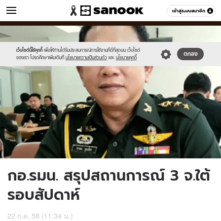
ข่าว
เข้าสู่ระบบสมาชิก
หมวดอื่นๆ
//s.isanook.com/ns/0/ud/366/1834474/633722-
Sanook
//s.isanook.com/sr/0/images/logo-
600
60
01.jpg
new-
sanook.png
เว็บไซต์นี้ใช้คุกกี้
เพื่อให้ท่านได้รับประสบการณ์การใช้งานที่ดีที่สุดบน เว็บไซต์
ตกลง
ของเรา โปรดศึกษาเพิ่มเติมที่
นโยบายความเป็นส่วนตัว
และ
นโยบายคุกกี้
กอ.รมน. สรุปสถานการณ์ 3 จ.ใต้
รอบสัปดาห์
22 ก.ค. 58 (11:34 น.)