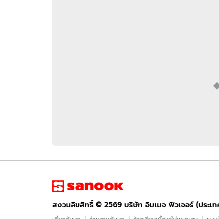
อัปเดตจีน
เช็กข่าวชัวร์
ติดตามสนุกโซเชี
ดาวน์โหลดสนุกแอปฟรี
สงวนลิขสิทธิ์ ©
2569
บริษัท อิมเมจ ฟิวเจอร์ (ประเทศไทย) จำกัด
สงวนลิขสิทธิ์ ©
2569
บริษัท อิมเมจ ฟิวเจอร์ (ประเ