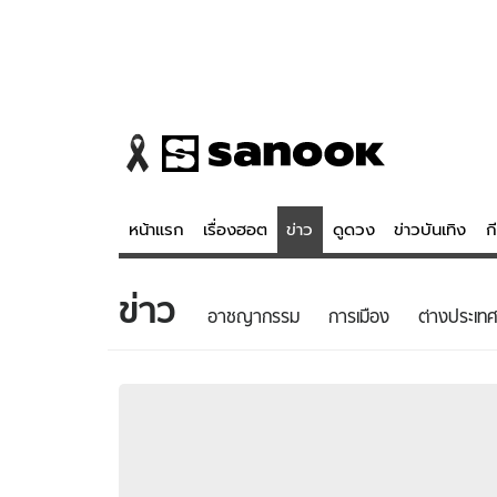
หน้าแรก
เรื่องฮอต
ข่าว
ดูดวง
ข่าวบันเทิง
ก
ข่าว
ข่าว
ดูดวง - 
อาชญากรรม
การเมือง
ต่างประเทศ
เรื่องฮอต
ดูดวง
ข่าว
หวยไทย
ข่าวบันเทิง
สถิติหวยไท
ข่าวกีฬา
หวยลาว
ข่าวเศรษฐกิจ