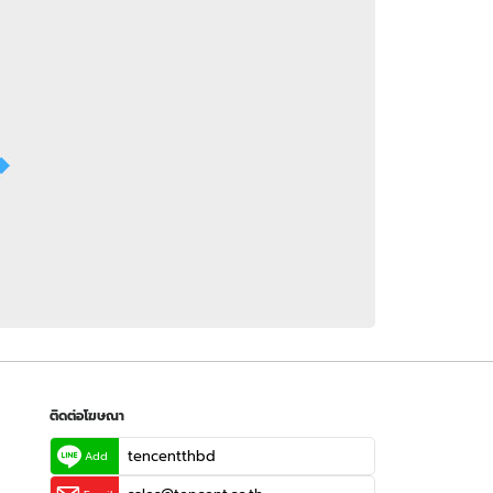
 WeTV
ติดต่อโฆษณา
tencentthbd
sales@tencent.co.th
รา
ร้องเรียนเนื้อหาไม่เหมาะสม
แนะนำติชม แจ้งปัญหาการใช้งาน
ติดต่อโฆษณา
tencentthbd
Add