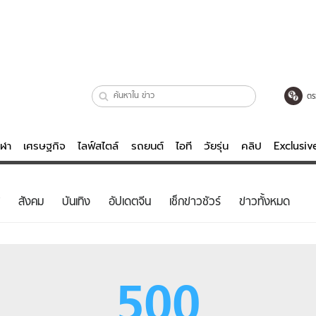
ตร
ีฬา
เศรษฐกิจ
ไลฟ์สไตล์
รถยนต์
ไอที
วัยรุ่น
คลิป
Exclusi
ตรวจหวย
ไลฟ์สไตล์
บันเทิงค
สังคม
บันเทิง
อัปเดตจีน
เช็กข่าวชัวร์
ข่าวทั้งหมด
ผู้หญิง
หนัง-ละคร
ผู้ชาย
เพลง
ย
วัยรุ่น
เกมส์
500
ไอที
คลิป
รถยนต์
พอดแคสต์