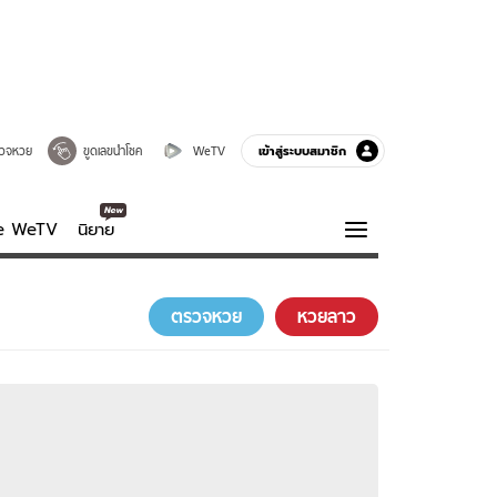
เข้าสู่ระบบสมาชิก
วจหวย
ขูดเลขนำโชค
WeTV
ve WeTV
นิยาย
รบรส
ความรู้รอบตัว
ตรวจหวย
หวยลาว
ฮาวทู
กูรู-รอบรู้