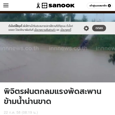
ข่าว
เข้าสู่ระบบสมาชิก
หมวดอื่นๆ
//s.isanook.com/ns/0/ud/366/1834342/633646-
Sanook
//s.isanook.com/sr/0/images/logo-
600
60
01.jpg
new-
sanook.png
เว็บไซต์นี้ใช้คุกกี้
เพื่อให้ท่านได้รับประสบการณ์การใช้งานที่ดีที่สุดบน เว็บไซต์
ตกลง
ของเรา โปรดศึกษาเพิ่มเติมที่
นโยบายความเป็นส่วนตัว
และ
นโยบายคุกกี้
พิจิตรฝนตกลมแรงพัดสะพาน
ข้ามน้ำน่านขาด
22 ก.ค. 58 (08:19 น.)