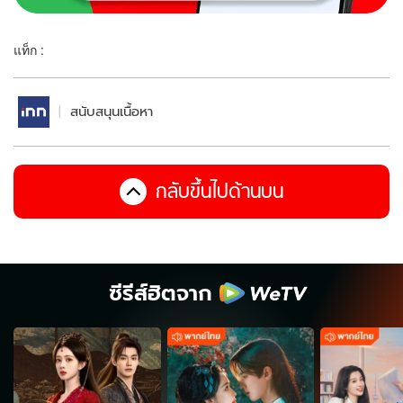
แท็ก :
สนับสนุนเนื้อหา
กลับขึ้นไปด้านบน
ซีรีส์ฮิตจาก