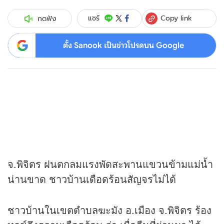
Copy link
แชร์
กดฟัง
ตั้ง Sanook เป็นข่าวโปรดบน Google
จ.พิจิตร ฝนตกลมแรงพัดสะพานแขวนข้ามแม่น้ำ
น่านขาด ชาวบ้านเดือดร้อนสัญจรไม่ได้
ชาวบ้านในเขตตำบลฆะมัง อ.เมือง จ.พิจิตร ร้อง