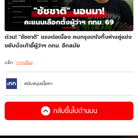
ด่วน! "ชัชชาติ" แรงต่อเนื่อง คนกรุงเทใจทิ้งห่างคู่แข่ง
ขยับนั่งเก้าอี้ผู้ว่าฯ กทม. อีกสมัย
แท็ก :
การเมือง
สนับสนุนเนื้อหา
กลับขึ้นไปด้านบน