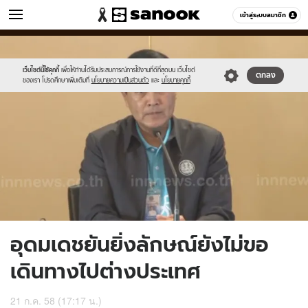
ข่าว
เข้าสู่ระบบสมาชิก
หมวดอื่นๆ
//s.isanook.com/ns/0/ud/366/1834098/633546-
Sanook
//s.isanook.com/sr/0/images/logo-
600
60
01.jpg
new-
sanook.png
เว็บไซต์นี้ใช้คุกกี้
เพื่อให้ท่านได้รับประสบการณ์การใช้งานที่ดีที่สุดบน เว็บไซต์
ตกลง
ของเรา โปรดศึกษาเพิ่มเติมที่
นโยบายความเป็นส่วนตัว
และ
นโยบายคุกกี้
อุดมเดชยันยิ่งลักษณ์ยังไม่ขอ
เดินทางไปต่างประเทศ
21 ก.ค. 58 (17:17 น.)