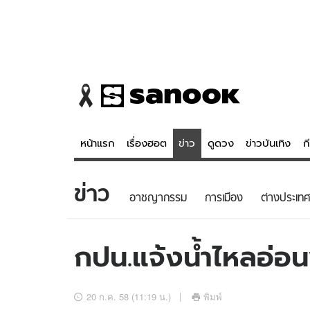
หน้าแรก
เรื่องฮอต
ข่าว
ดูดวง
ข่าวบันเทิง
ก
ข่าว
ข่าว
ดูดวง - 
อาชญากรรม
การเมือง
ต่างประเทศ
เรื่องฮอต
ดูดวง
ข่าว
หวยไทย
กปน.แจ้งน้ำไหลอ่อน
ข่าวบันเทิง
สถิติหวยไท
ข่าวกีฬา
หวยลาว
20 ก.ค. 58 (11:19 น.)
พิมพ์
ข่าวเศรษฐกิจ