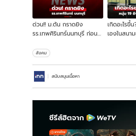
ด่วน!! ม.ต้น กราดยิง
เกิดอะไรขึ้น
รร.เทพศิรินทร์นนทบุรี ก่อน
เองในสนามย
ปลิดชีพตัวเอง : เผยยอด
วงจรปิดเผ
บาดเจ็บ-เสียชีวิต
ช่วงท้ายกา
สังคม
สนับสนุนเนื้อหา
ซีรีส์ฮิตจาก