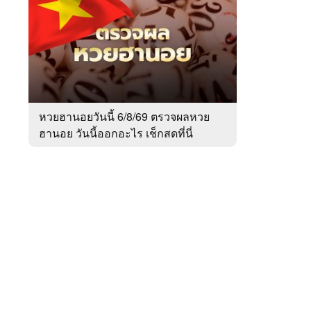
สัปดาห์
ของ
หมวด
สังคม
 WeTV
หวยฮานอยวันนี้ 6/8/69 ตรวจผลหวย
ฮานอย วันนี้ออกอะไร เช็กสดที่นี่
ติดต่อโฆษณา
tencentthbd
sales@tencent.co.th
รา
ร้องเรียนเนื้อหาไม่เหมาะสม
แนะนำติชม แจ้งปัญหาการใช้งาน