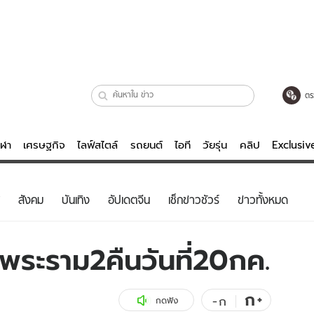
ตร
ีฬา
เศรษฐกิจ
ไลฟ์สไตล์
รถยนต์
ไอที
วัยรุ่น
คลิป
Exclusi
ตรวจหวย
ไลฟ์สไตล์
บันเทิงค
สังคม
บันเทิง
อัปเดตจีน
เช็กข่าวชัวร์
ข่าวทั้งหมด
ผู้หญิง
หนัง-ละคร
ผู้ชาย
เพลง
พระราม2คืนวันที่20กค.
ย
วัยรุ่น
เกมส์
ไอที
คลิป
ก
+
-
ก
กดฟัง
รถยนต์
พอดแคสต์