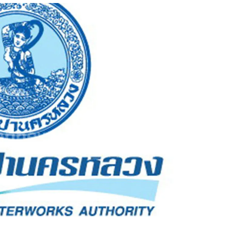
สุขภาพ
ดูทีวี
เที่ยว-กิน
WeTV
Tasteful Thailand
Exclusive
Sanook Choice
นิยาย
ยลได้ที่
ร่วมงานกับเ