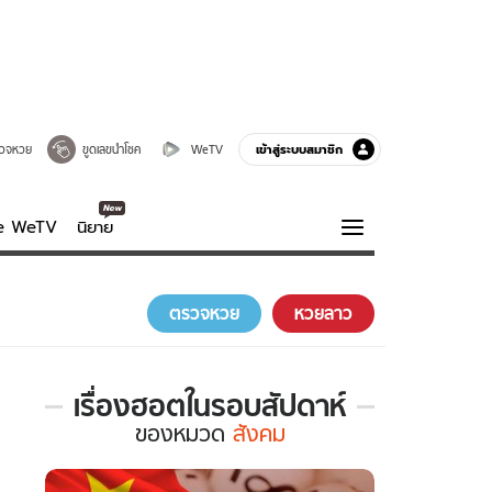
เข้าสู่ระบบสมาชิก
วจหวย
ขูดเลขนำโชค
WeTV
ve WeTV
นิยาย
รบรส
ความรู้รอบตัว
ตรวจหวย
หวยลาว
ฮาวทู
กูรู-รอบรู้
เรื่องฮอตในรอบสัปดาห์
เรื่อง
ของ
หมวด
สังคม
ฮอต
ใน
รอบ