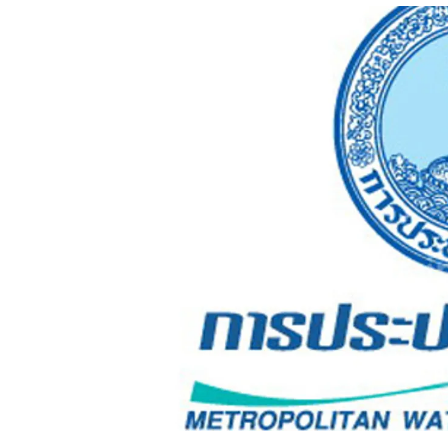
อัปเดตจีน
เช็กข่าวชัวร์
ติดตามสนุกโซเชี
ดาวน์โหลดสนุกแอปฟรี
สงวนลิขสิทธิ์ ©
2569
บริษัท อิมเมจ ฟิวเจอร์ (ประเทศไทย) จำกัด