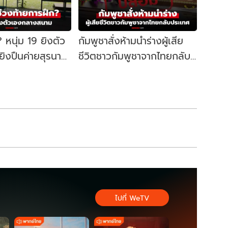
? หนุ่ม 19 ยิงตัว
กัมพูชาสั่งห้ามนำร่างผู้เสีย
ิงปืนค่ายสุรนารี
ชีวิตชาวกัมพูชาจากไทยกลับ
ยภาพชวนอึ้ง
ประเทศ จริงหรือไม่? : เช็ก
รฝึก
ข่าวชัวร์
ไปที่ WeTV