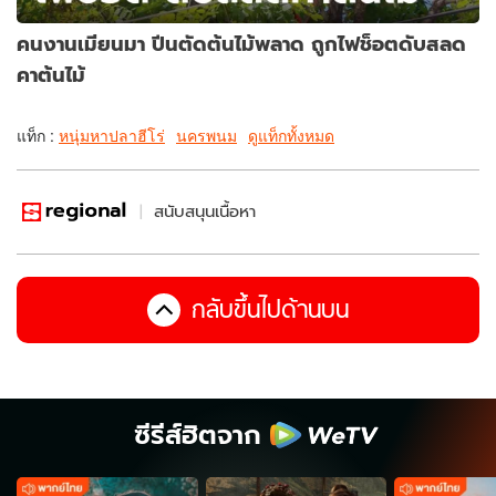
คนงานเมียนมา ปีนตัดต้นไม้พลาด ถูกไฟช็อตดับสลด
คาต้นไม้
แท็ก :
หนุ่มหาปลาฮีโร่
นครพนม
ดูแท็กทั้งหมด
สนับสนุนเนื้อหา
กลับขึ้นไปด้านบน
ซีรีส์ฮิตจาก