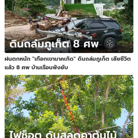
ฝนตกหนัก "เทือกเขานาคเกิด" ดินถล่มภูเก็ต เสียชีวิต
แล้ว 8 ศพ บ้านเรือนพังยับ