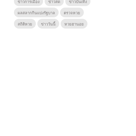
ข่าวการเมือง
ข่าวสด
ข่าวบันเทิง
ผลสลากกินแบ่งรัฐบาล
ตรวจหวย
สถิติหวย
ข่าววันนี้
หวยฮานอย