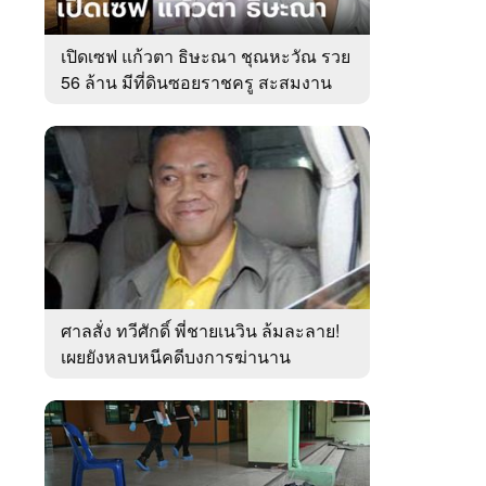
เปิดเซฟ แก้วตา ธิษะณา ชุณหะวัณ รวย
56 ล้าน มีที่ดินซอยราชครู สะสมงาน
ศิลป์
ศาลสั่ง ทวีศักดิ์ พี่ชายเนวิน ล้มละลาย!
เผยยังหลบหนีคดีบงการฆ่านาน
เกือบ10ปี