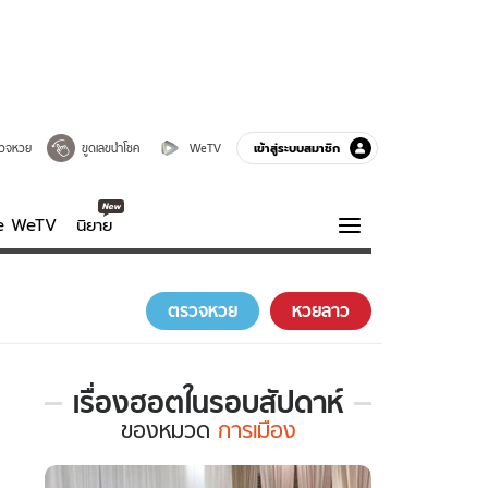
เข้าสู่ระบบสมาชิก
วจหวย
ขูดเลขนำโชค
WeTV
ve WeTV
นิยาย
รบรส
ความรู้รอบตัว
ตรวจหวย
หวยลาว
ฮาวทู
กูรู-รอบรู้
เรื่องฮอตในรอบสัปดาห์
เรื่อง
ของ
หมวด
การเมือง
ฮอต
ใน
รอบ