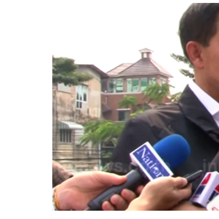
อัปเดตจีน
เช็กข่าวชัวร์
ติดตามสนุกโซเชี
ดาวน์โหลดสนุกแอปฟรี
สงวนลิขสิทธิ์ ©
2569
บริษัท อิมเมจ ฟิวเจอร์ (ประเทศไทย) จำกัด