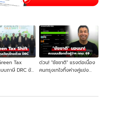
 Green Tax
ด่วน! "ชัชชาติ" แรงต่อเนื่อง
ระบบภาษี DRC ขับ
คนกรุงเทใจทิ้งห่างคู่แข่ง
ษฐกิจหมุนเวียน
ขยับนั่งเก้าอี้ผู้ว่าฯ กทม. อีก
สมัย