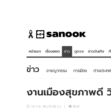
หน้าแรก
เรื่องฮอต
ข่าว
ดูดวง
ข่าวบันเทิง
ก
ข่าว
ข่าว
ดูดวง - 
อาชญากรรม
การเมือง
ต่างประเทศ
เรื่องฮอต
ดูดวง
ข่าว
หวยไทย
งานเมืองสุขภาพดี ว
ข่าวบันเทิง
สถิติหวยไท
ข่าวกีฬา
หวยลาว
19 ก.ค. 58 (15:28 น.)
พิมพ์
ข่าวเศรษฐกิจ