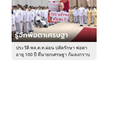
สัปดาห์
ของ
หมวด
การเมือง
 WeTV
ประวัติ พล.ต.ท.ผ่อน ปลัดรักษา พ่อตา
อายุ 100 ปี ที่นายกเศรษฐา ก้มลงกราบ
ติดต่อโฆษณา
ที่ตัก
tencentthbd
sales@tencent.co.th
รา
ร้องเรียนเนื้อหาไม่เหมาะสม
แนะนำติชม แจ้งปัญหาการใช้งาน