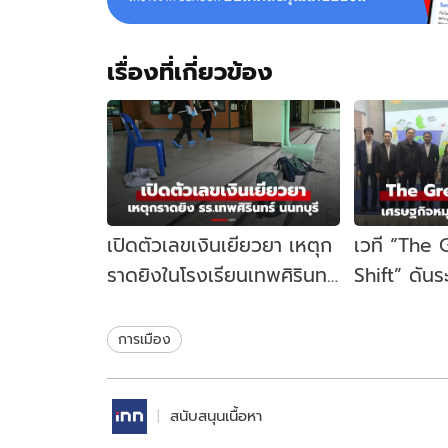
เรื่องที่เกี่ยวข้อง
เปิดตัวเลขเงินเยียวยา เหตุก
เวที “The
ราดยิงในโรงเรียนเทพศิรินทร์
Shift” ดัน
นนทบุรี รัฐบาลจ่ายเท่าไหร่?
เคลื่อนเศร
ไทย
การเมือง
สนับสนุนเนื้อหา