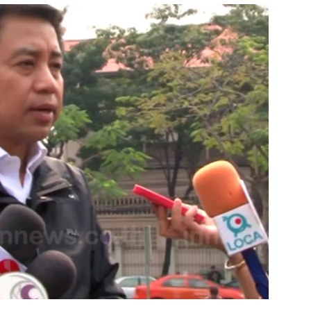
สุขภาพ
ดูทีวี
เที่ยว-กิน
WeTV
Tasteful Thailand
Exclusive
Sanook Choice
นิยาย
ยลได้ที่
ร่วมงานกับเ