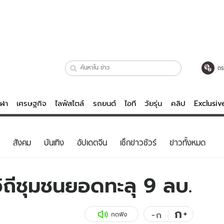
ตร
ีฬา
เศรษฐกิจ
ไลฟ์สไตล์
รถยนต์
ไอที
วัยรุ่น
คลิป
Exclusi
ตรวจหวย
ไลฟ์สไตล์
บันเทิงค
สังคม
บันเทิง
อัปเดตจีน
เช็กข่าวชัวร์
ข่าวทั้งหมด
ผู้หญิง
หนัง-ละคร
ผู้ชาย
เพลง
ิถีชุมชนยอดทะลุ 9 ลบ.
ย
วัยรุ่น
เกมส์
ไอที
คลิป
ก
+
-
ก
กดฟัง
รถยนต์
พอดแคสต์