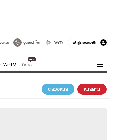
เข้าสู่ระบบสมาชิก
วจหวย
ขูดเลขนำโชค
WeTV
ve WeTV
นิยาย
รบรส
ความรู้รอบตัว
ตรวจหวย
หวยลาว
ฮาวทู
กูรู-รอบรู้