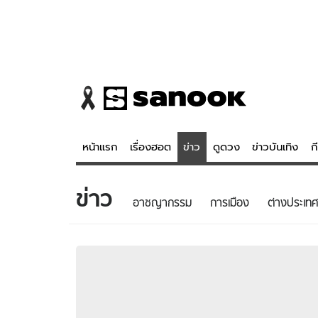
หน้าแรก
เรื่องฮอต
ข่าว
ดูดวง
ข่าวบันเทิง
ก
ข่าว
ข่าว
ดูดวง - 
อาชญากรรม
การเมือง
ต่างประเทศ
เรื่องฮอต
ดูดวง
ข่าว
หวยไทย
ข่าวบันเทิง
สถิติหวยไท
ข่าวกีฬา
หวยลาว
ข่าวเศรษฐกิจ