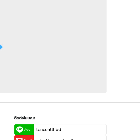
 WeTV
ติดต่อโฆษณา
tencentthbd
sales@tencent.co.th
รา
ร้องเรียนเนื้อหาไม่เหมาะสม
แนะนำติชม แจ้งปัญหาการใช้งาน
ติดต่อโฆษณา
tencentthbd
Add