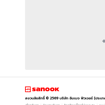
อัปเดตจีน
เช็กข่าวชัวร์
ติดตามสนุกโซเชี
ดาวน์โหลดสนุกแอปฟรี
สงวนลิขสิทธิ์ ©
2569
บริษัท อิมเมจ ฟิวเจอร์ (ประเทศไทย) จำกัด
สงวนลิขสิทธิ์ ©
2569
บริษัท อิมเมจ ฟิวเจอร์ (ประเ