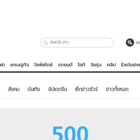
ตร
ีฬา
เศรษฐกิจ
ไลฟ์สไตล์
รถยนต์
ไอที
วัยรุ่น
คลิป
Exclusi
ตรวจหวย
ไลฟ์สไตล์
บันเทิงค
สังคม
บันเทิง
อัปเดตจีน
เช็กข่าวชัวร์
ข่าวทั้งหมด
ผู้หญิง
หนัง-ละคร
ผู้ชาย
เพลง
ย
วัยรุ่น
เกมส์
500
ไอที
คลิป
รถยนต์
พอดแคสต์