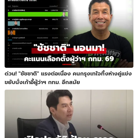
ด่วน! "ชัชชาติ" แรงต่อเนื่อง คนกรุงเทใจทิ้งห่างคู่แข่ง
ขยับนั่งเก้าอี้ผู้ว่าฯ กทม. อีกสมัย