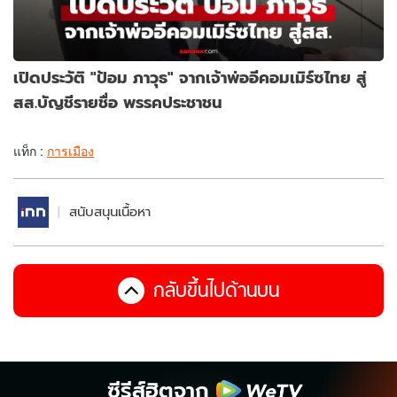
เปิดประวัติ "ป้อม ภาวุธ" จากเจ้าพ่ออีคอมเมิร์ซไทย สู่
สส.บัญชีรายชื่อ พรรคประชาชน
แท็ก :
การเมือง
สนับสนุนเนื้อหา
กลับขึ้นไปด้านบน
ซีรีส์ฮิตจาก