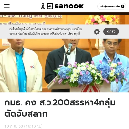
ข่าว
เข้าสู่ระบบสมาชิก
หมวดอื่นๆ
//s.isanook.com/ns/0/ud/366/1832398/632890-
Sanook
//s.isanook.com/sr/0/images/logo-
600
60
01.jpg
new-
sanook.png
เว็บไซต์นี้ใช้คุกกี้
เพื่อให้ท่านได้รับประสบการณ์การใช้งานที่ดีที่สุดบน เว็บไซต์
ตกลง
ของเรา โปรดศึกษาเพิ่มเติมที่
นโยบายความเป็นส่วนตัว
และ
นโยบายคุกกี้
กมธ. คง ส.ว.200สรรหา4กลุ่ม
ตัดจับสลาก
18 ก.ค. 58 (16:16 น.)