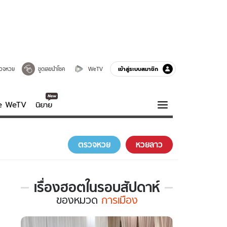
เข้าสู่ระบบสมาชิก
วจหวย
ขูดเลขนำโชค
WeTV
ve WeTV
นิยาย
รบรส
ความรู้รอบตัว
ตรวจหวย
หวยลาว
ฮาวทู
กูรู-รอบรู้
เรื่องฮอตในรอบสัปดาห์
เรื่อง
ของ
หมวด
การเมือง
ฮอต
ใน
รอบ