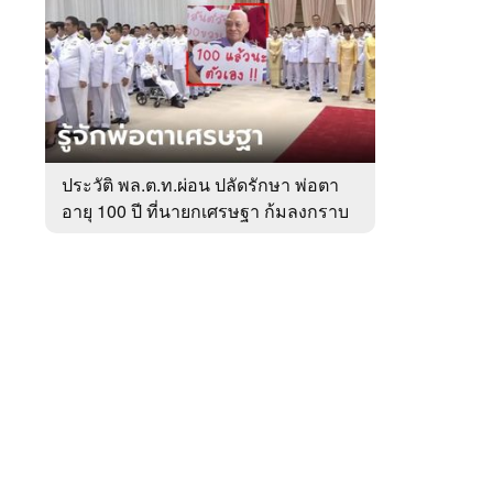
สัปดาห์
ของ
หมวด
การเมือง
 WeTV
ประวัติ พล.ต.ท.ผ่อน ปลัดรักษา พ่อตา
อายุ 100 ปี ที่นายกเศรษฐา ก้มลงกราบ
ติดต่อโฆษณา
ที่ตัก
tencentthbd
sales@tencent.co.th
รา
ร้องเรียนเนื้อหาไม่เหมาะสม
แนะนำติชม แจ้งปัญหาการใช้งาน