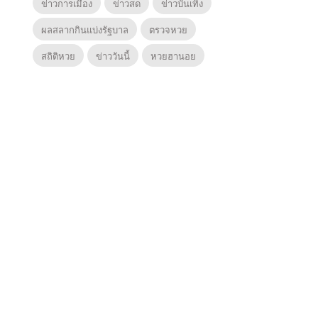
ข่าวการเมือง
ข่าวสด
ข่าวบันเทิง
ผลสลากกินแบ่งรัฐบาล
ตรวจหวย
สถิติหวย
ข่าววันนี้
หวยฮานอย