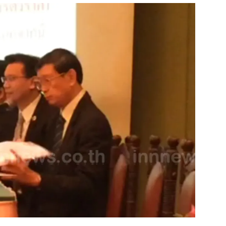
สุขภาพ
ดูทีวี
เที่ยว-กิน
WeTV
Tasteful Thailand
Exclusive
Sanook Choice
นิยาย
ยลได้ที่
ร่วมงานกับเ