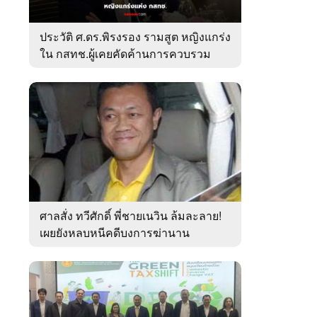
ประวัติ ศ.ดร.พิรงรอง รามสูต หญิงแกร่ง
ใน กสทช.ผู้เคยคัดค้านการควบรวม
ค่ายมือถือ
ศาลสั่ง ทวีศักดิ์ พี่ชายเนวิน ล้มละลาย!
เผยยังหลบหนีคดีบงการฆ่านาน
เกือบ10ปี