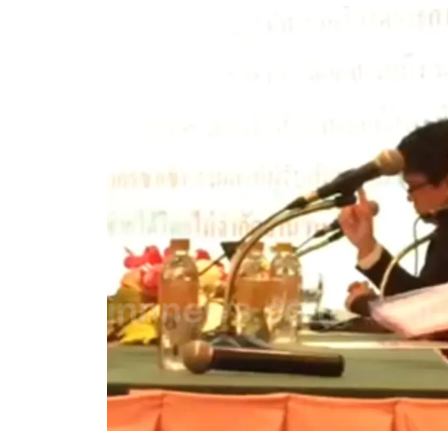
อัปเดตจีน
เช็กข่าวชัวร์
ติดตามสนุกโซเชี
ดาวน์โหลดสนุกแอปฟรี
สงวนลิขสิทธิ์ ©
2569
บริษัท อิมเมจ ฟิวเจอร์ (ประเทศไทย) จำกัด