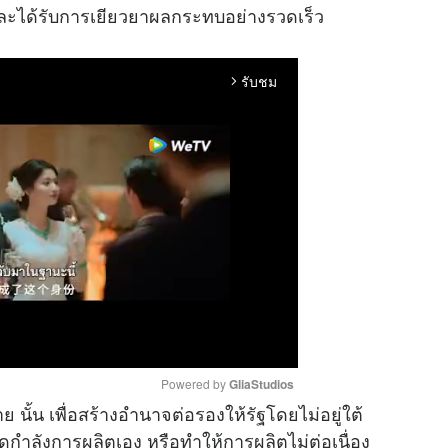
ได้รับการเยียวยาผลกระทบอย่างรวดเร็ว
รับชม
arrow_forward_ios
Powered by 
GliaStudios
ั้น เพื่อสร้างอำนาจต่อรองให้รัฐโดยไม่อยู่ใต้
ลดกำลังการผลิตเอง หรือทำให้การผลิตไม่ต่อเนื่อง
M