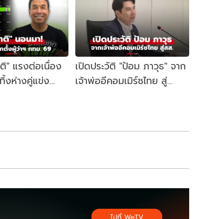
าติ" แรงต่อเนื่อง
เปิดประวัติ "ป้อม ภาวุธ" จาก
้งห่างคู่แข่ง
เจ้าพ่ออีคอมเมิร์ซไทย สู่
ี้ผู้ว่าฯ กทม. อีก
สส.บัญชีรายชื่อ พรรค
ประชาชน
ไปที่ WeTV