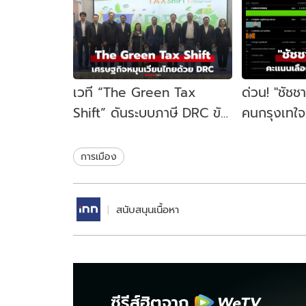
เวที “The Green Tax
ด่วน! "ชัชช
Shift” ดันระบบภาษี DRC ขับ
คนกรุงเทใจทิ
เคลื่อนเศรษฐกิจหมุนเวียน
ขยับนั่งเก้าอ
ไทย
สมัย
การเมือง
สนับสนุนเนื้อหา
ซีรีส์ฮิตจาก