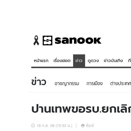
หน้าแรก
เรื่องฮอต
ข่าว
ดูดวง
ข่าวบันเทิง
ก
ข่าว
ข่าว
ดูดวง - 
อาชญากรรม
การเมือง
ต่างประเทศ
เรื่องฮอต
ดูดวง
ข่าว
หวยไทย
ปานเทพขอรบ.ยกเลิก
ข่าวบันเทิง
สถิติหวยไท
ข่าวกีฬา
หวยลาว
18 ก.ค. 58 (15:33 น.)
พิมพ์
ข่าวเศรษฐกิจ