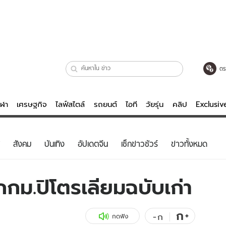
ตร
ีฬา
เศรษฐกิจ
ไลฟ์สไตล์
รถยนต์
ไอที
วัยรุ่น
คลิป
Exclusi
ตรวจหวย
ไลฟ์สไตล์
บันเทิงค
สังคม
บันเทิง
อัปเดตจีน
เช็กข่าวชัวร์
ข่าวทั้งหมด
ผู้หญิง
หนัง-ละคร
ผู้ชาย
เพลง
กม.ปิโตรเลียมฉบับเก่า
ย
วัยรุ่น
เกมส์
ไอที
คลิป
ก
+
-
ก
กดฟัง
รถยนต์
พอดแคสต์