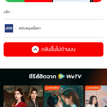
แท็ก :
สนับสนุนเนื้อหา
กลับขึ้นไปด้านบน
ซีรีส์ฮิตจาก