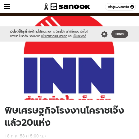
ข่าว
เข้าสู่ระบบสมาชิก
หมวดอื่นๆ
//s.isanook.com/ns/0/ud/366/1832370/632861-
Sanook
//s.isanook.com/sr/0/images/logo-
600
60
01.jpg
new-
sanook.png
เว็บไซต์นี้ใช้คุกกี้
เพื่อให้ท่านได้รับประสบการณ์การใช้งานที่ดีที่สุดบน เว็บไซต์
ตกลง
ของเรา โปรดศึกษาเพิ่มเติมที่
นโยบายความเป็นส่วนตัว
และ
นโยบายคุกกี้
พิษเศรษฐกิจโรงงานโคราชเจ๊ง
แล้ว20แห่ง
18 ก.ค. 58 (15:00 น.)