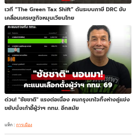
เวที “The Green Tax Shift” ดันระบบภาษี DRC ขับ
เคลื่อนเศรษฐกิจหมุนเวียนไทย
ด่วน! "ชัชชาติ" แรงต่อเนื่อง คนกรุงเทใจทิ้งห่างคู่แข่ง
ขยับนั่งเก้าอี้ผู้ว่าฯ กทม. อีกสมัย
แท็ก :
การเมือง