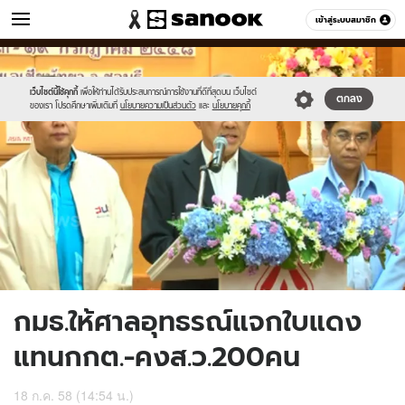
ข่าว
เข้าสู่ระบบสมาชิก
หมวดอื่นๆ
//s.isanook.com/ns/0/ud/366/1832342/632860-
Sanook
//s.isanook.com/sr/0/images/logo-
600
60
01.jpg
new-
sanook.png
เว็บไซต์นี้ใช้คุกกี้
เพื่อให้ท่านได้รับประสบการณ์การใช้งานที่ดีที่สุดบน เว็บไซต์
ตกลง
ของเรา โปรดศึกษาเพิ่มเติมที่
นโยบายความเป็นส่วนตัว
และ
นโยบายคุกกี้
กมธ.ให้ศาลอุทธรณ์แจกใบแดง
แทนกกต.-คงส.ว.200คน
18 ก.ค. 58 (14:54 น.)