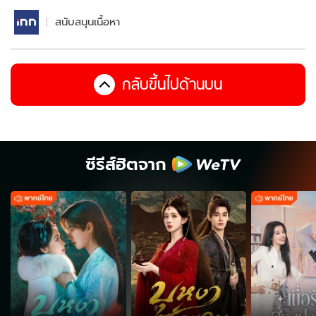
สนับสนุนเนื้อหา
กลับขึ้นไปด้านบน
ซีรีส์ฮิตจาก