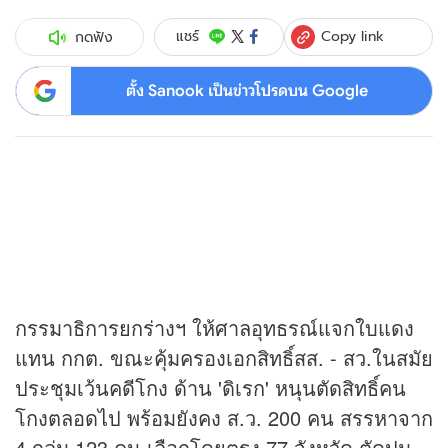
Copy link
แชร์
กดฟัง
ตั้ง Sanook เป็นข่าวโปรดบน Google
กรรมาธิการยกร่างฯ ให้ศาลอุทธรณ์แจกใบแดง
แทน กกต. ขณะคุ้มครองเอกสิทธิ์สส. - สว.ในสมัย
ประชุมเว้นคดีโกง ด้าน 'ดิเรก' หนุนตัดสิทธิ์คน
โกงตลอดไป พร้อมยังคง ส.ว. 200 คน สรรหาจาก
4 กลุ่ม 123 คน เลือกโดยตรง 77 จังหวัด ตัดปม