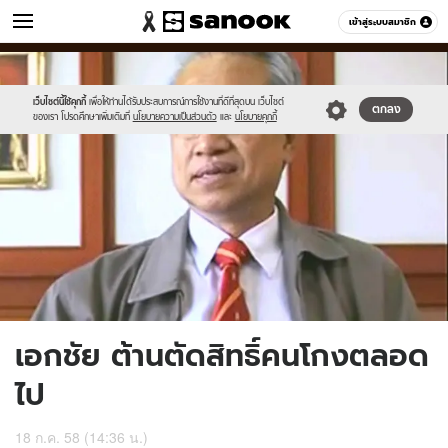
ข่าว
เข้าสู่ระบบสมาชิก
หมวดอื่นๆ
//s.isanook.com/ns/0/ud/366/1832334/632857-
Sanook
//s.isanook.com/sr/0/images/logo-
600
60
01.jpg
new-
sanook.png
เว็บไซต์นี้ใช้คุกกี้
เพื่อให้ท่านได้รับประสบการณ์การใช้งานที่ดีที่สุดบน เว็บไซต์
ตกลง
ของเรา โปรดศึกษาเพิ่มเติมที่
นโยบายความเป็นส่วนตัว
และ
นโยบายคุกกี้
เอกชัย ต้านตัดสิทธิ์คนโกงตลอด
ไป
18 ก.ค. 58 (14:36 น.)