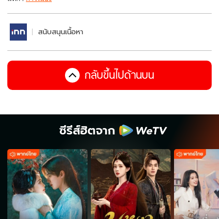
สนับสนุนเนื้อหา
กลับขึ้นไปด้านบน
ซีรีส์ฮิตจาก