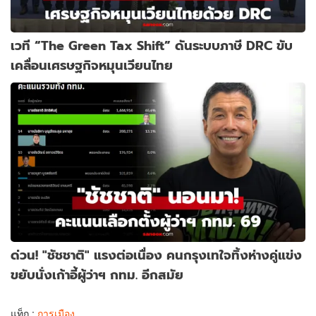
เวที “The Green Tax Shift” ดันระบบภาษี DRC ขับ
เคลื่อนเศรษฐกิจหมุนเวียนไทย
ด่วน! "ชัชชาติ" แรงต่อเนื่อง คนกรุงเทใจทิ้งห่างคู่แข่ง
ขยับนั่งเก้าอี้ผู้ว่าฯ กทม. อีกสมัย
แท็ก :
การเมือง