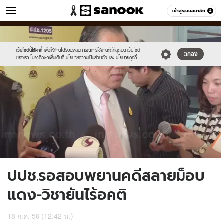
ข่าว
เข้าสู่ระบบสมาชิก
หมวดอื่นๆ
//s.isanook.com/ns/0/ud/366/1832254/632834-
Sanook
//s.isanook.com/sr/0/images/logo-
600
60
01.jpg
new-
sanook.png
เว็บไซต์นี้ใช้คุกกี้
เพื่อให้ท่านได้รับประสบการณ์การใช้งานที่ดีที่สุดบน เว็บไซต์
ตกลง
ของเรา โปรดศึกษาเพิ่มเติมที่
นโยบายความเป็นส่วนตัว
และ
นโยบายคุกกี้
ปปช.รอสอบพยานคดีสลายม็อบ
แดง-วิชายันไร้อคติ
18 ก.ค. 58 (12:42 น.)