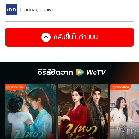
สนับสนุนเนื้อหา
กลับขึ้นไปด้านบน
ซีรีส์ฮิตจาก