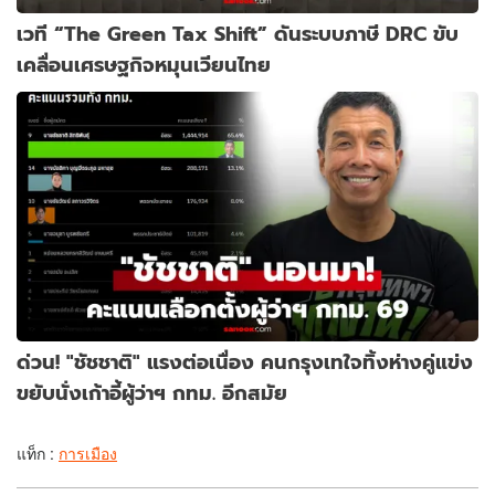
เวที “The Green Tax Shift” ดันระบบภาษี DRC ขับ
เคลื่อนเศรษฐกิจหมุนเวียนไทย
ด่วน! "ชัชชาติ" แรงต่อเนื่อง คนกรุงเทใจทิ้งห่างคู่แข่ง
ขยับนั่งเก้าอี้ผู้ว่าฯ กทม. อีกสมัย
แท็ก :
การเมือง