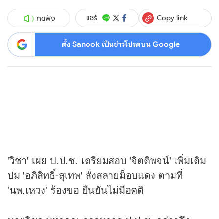
Copy link
แชร์
กดฟัง
ตั้ง Sanook เป็นข่าวโปรดบน Google
'วิชา' เผย ป.ป.ช. เตรียมสอบ 'จิตติพจน์' เพิ่มเติม
ปม 'อภิสิทธิ์-สุเทพ' สั่งสลายม็อบแดง ตามที่
'นพ.เหวง' ร้องขอ ยืนยันไม่มีอคติ