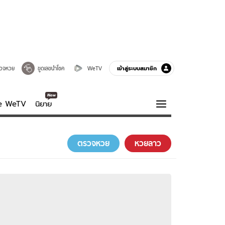
เข้าสู่ระบบสมาชิก
วจหวย
ขูดเลขนำโชค
WeTV
ve WeTV
นิยาย
รบรส
ความรู้รอบตัว
ตรวจหวย
หวยลาว
ฮาวทู
กูรู-รอบรู้