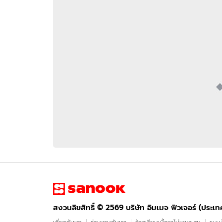
อัปเดตจีน
เช็กข่าวชัวร์
ติดตามสนุกโซเชี
ดาวน์โหลดสนุกแอปฟรี
สงวนลิขสิทธิ์ ©
2569
บริษัท อิมเมจ ฟิวเจอร์ (ประเทศไทย) จำกัด
สงวนลิขสิทธิ์ ©
2569
บริษัท อิมเมจ ฟิวเจอร์ (ประเ