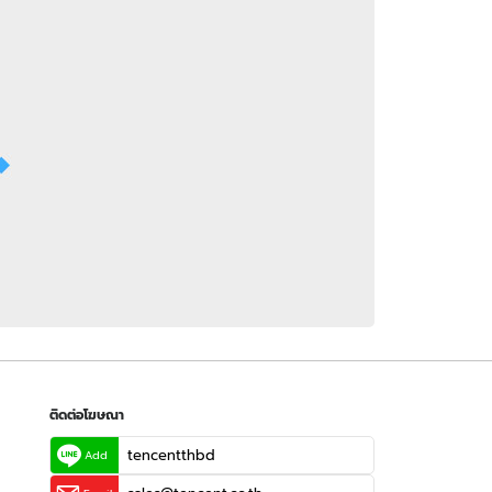
 WeTV
ติดต่อโฆษณา
tencentthbd
sales@tencent.co.th
รา
ร้องเรียนเนื้อหาไม่เหมาะสม
แนะนำติชม แจ้งปัญหาการใช้งาน
ติดต่อโฆษณา
tencentthbd
Add