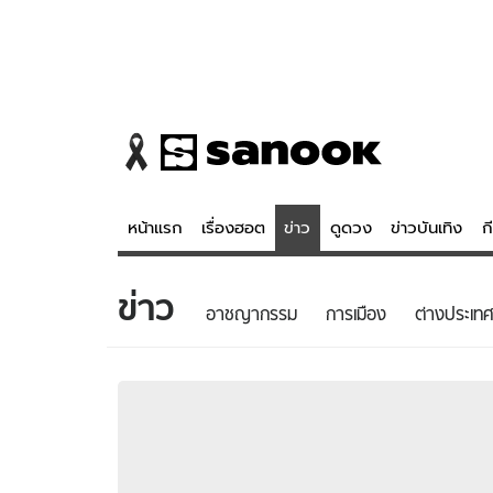
หน้าแรก
เรื่องฮอต
ข่าว
ดูดวง
ข่าวบันเทิง
ก
ข่าว
ข่าว
ดูดวง - 
อาชญากรรม
การเมือง
ต่างประเทศ
เรื่องฮอต
ดูดวง
ข่าว
หวยไทย
ข่าวบันเทิง
สถิติหวยไท
ข่าวกีฬา
หวยลาว
ข่าวเศรษฐกิจ