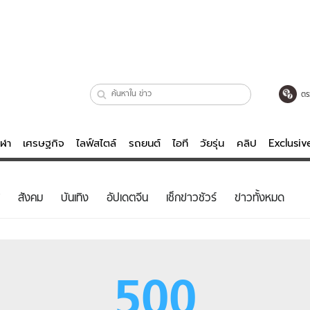
ตร
ีฬา
เศรษฐกิจ
ไลฟ์สไตล์
รถยนต์
ไอที
วัยรุ่น
คลิป
Exclusi
ตรวจหวย
ไลฟ์สไตล์
บันเทิงค
สังคม
บันเทิง
อัปเดตจีน
เช็กข่าวชัวร์
ข่าวทั้งหมด
ผู้หญิง
หนัง-ละคร
ผู้ชาย
เพลง
ย
วัยรุ่น
เกมส์
500
ไอที
คลิป
รถยนต์
พอดแคสต์