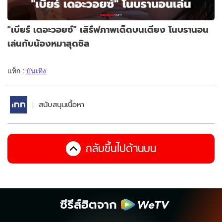
"เบียร์ เดอะวอยซ์" เสิร์ฟภาพเด็ดบนเตียง โนบรานอน
เล่นกับน้องหมาสุดชิล
แท็ก :
บันเทิง
สนับสนุนเนื้อหา
กลับขึ้นไปด้านบน
ซีรีส์ฮิตจาก