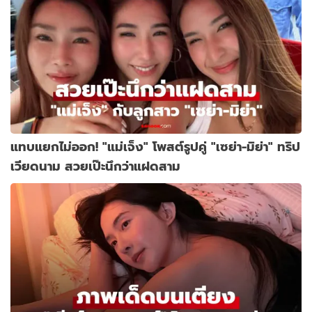
แทบแยกไม่ออก! "แม่เจ็ง" โพสต์รูปคู่ "เซย่า-มิย่า" ทริป
เวียดนาม สวยเป๊ะนึกว่าแฝดสาม