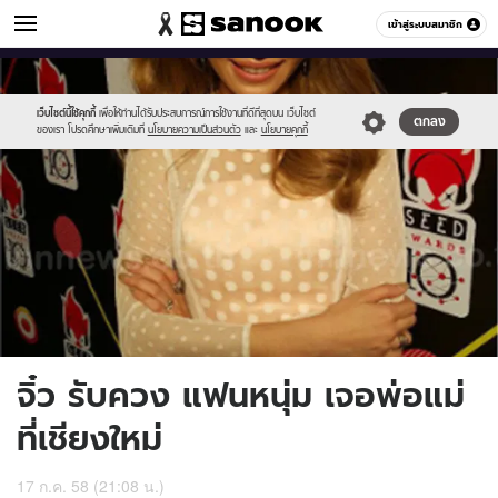
ข่าวบันเทิง
เข้าสู่ระบบสมาชิก
หมวดอื่นๆ
//s.isanook.com/ns/0/ud/366/1832054/632762-
Sanook
//s.isanook.com/sr/0/images/logo-
600
60
01.jpg
new-
sanook.png
เว็บไซต์นี้ใช้คุกกี้
เพื่อให้ท่านได้รับประสบการณ์การใช้งานที่ดีที่สุดบน เว็บไซต์
ตกลง
ของเรา โปรดศึกษาเพิ่มเติมที่
นโยบายความเป็นส่วนตัว
และ
นโยบายคุกกี้
จิ๋ว รับควง แฟนหนุ่ม เจอพ่อแม่
ที่เชียงใหม่
17 ก.ค. 58 (21:08 น.)