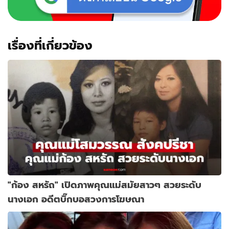
เรื่องที่เกี่ยวข้อง
"ก้อง สหรัถ" เปิดภาพคุณแม่สมัยสาวๆ สวยระดับ
นางเอก อดีตบิ๊กบอสวงการโฆษณา