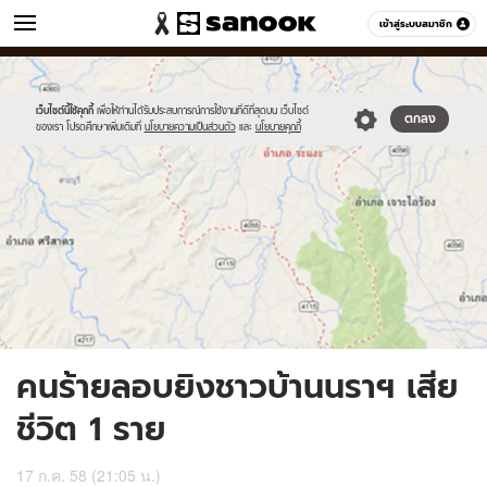
ข่าว
เข้าสู่ระบบสมาชิก
หมวดอื่นๆ
//s.isanook.com/ns/0/ud/366/1832038/632760-
Sanook
//s.isanook.com/sr/0/images/logo-
600
60
01.jpg
new-
sanook.png
เว็บไซต์นี้ใช้คุกกี้
เพื่อให้ท่านได้รับประสบการณ์การใช้งานที่ดีที่สุดบน เว็บไซต์
ตกลง
ของเรา โปรดศึกษาเพิ่มเติมที่
นโยบายความเป็นส่วนตัว
และ
นโยบายคุกกี้
คนร้ายลอบยิงชาวบ้านนราฯ เสีย
ชีวิต 1 ราย
17 ก.ค. 58 (21:05 น.)