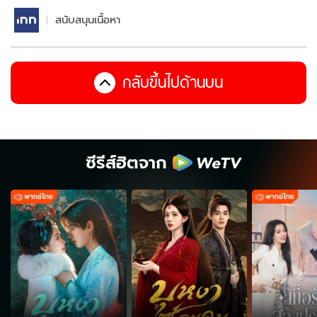
สนับสนุนเนื้อหา
กลับขึ้นไปด้านบน
ซีรีส์ฮิตจาก