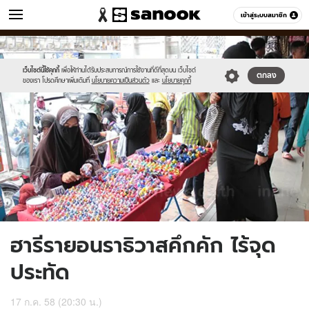
ข่าว
เข้าสู่ระบบสมาชิก
หมวดอื่นๆ
//s.isanook.com/ns/0/ud/366/1831998/632750-
Sanook
//s.isanook.com/sr/0/images/logo-
600
60
01.jpg
new-
sanook.png
เว็บไซต์นี้ใช้คุกกี้
เพื่อให้ท่านได้รับประสบการณ์การใช้งานที่ดีที่สุดบน เว็บไซต์
ตกลง
ของเรา โปรดศึกษาเพิ่มเติมที่
นโยบายความเป็นส่วนตัว
และ
นโยบายคุกกี้
ฮารีรายอนราธิวาสคึกคัก ไร้จุด
ประทัด
17 ก.ค. 58 (20:30 น.)