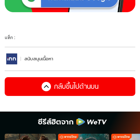
แท็ก :
สนับสนุนเนื้อหา
กลับขึ้นไปด้านบน
ซีรีส์ฮิตจาก