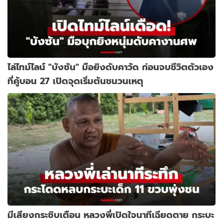
ไล่ไทม์ไลน์ "บังซัน" มือยิงดับคาวัด ก่อนจบชีวิตตัวเอง
ที่คู้บอน 27 เปิดจุดเริ่มต้นชนวนเหตุ
มีเสียงกระซิบเตือน หลวงพี่เปิดใจนาทีเฉียดตาย กระบะ