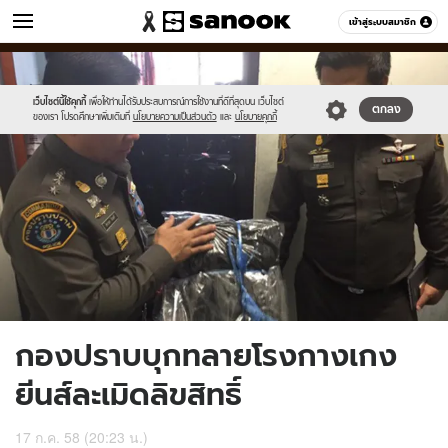
ข่าว
เข้าสู่ระบบสมาชิก
หมวดอื่นๆ
//s.isanook.com/ns/0/ud/366/1831986/632745-
Sanook
//s.isanook.com/sr/0/images/logo-
600
60
02.jpg
new-
sanook.png
เว็บไซต์นี้ใช้คุกกี้
เพื่อให้ท่านได้รับประสบการณ์การใช้งานที่ดีที่สุดบน เว็บไซต์
ตกลง
ของเรา โปรดศึกษาเพิ่มเติมที่
นโยบายความเป็นส่วนตัว
และ
นโยบายคุกกี้
กองปราบบุกทลายโรงกางเกง
ยีนส์ละเมิดลิขสิทธิ์
17 ก.ค. 58 (20:23 น.)