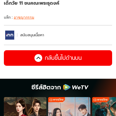
เด็กวัย 11 ชนคณะพระธุดงค์
แท็ก :
อาชญากรรม
สนับสนุนเนื้อหา
กลับขึ้นไปด้านบน
ซีรีส์ฮิตจาก