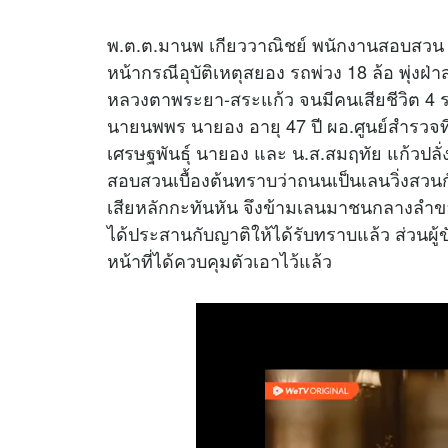
พ.ต.ต.มานพ เกียววาณิชย์ พนักงานสอบสวน
หน้ากรณีอุบัติเหตุสยอง รถพ่วง 18 ล้อ พุ่ง
หลวงตาพระยา-สระแก้ว จนมีคนเสียชีวิต 4 ราย น
นายนพพร นายอง อายุ 47 ปี ผอ.ศูนย์สำรวจ
เศรษฐพันธุ์ นายอง และ น.ส.สมฤทัย แก้วปลั
สอบสวนเบื้องต้นทราบว่าถนนเป็นเลนวิ่งสวนก
เสียหลักกะทันหัน จึงข้ามเลนมาชนกลางลำของเ
ได้ประสานกับญาติให้ได้รับทราบแล้ว ส่วนผู้ข
หน้าที่ได้ควบคุมตัวเอาไว้แล้ว