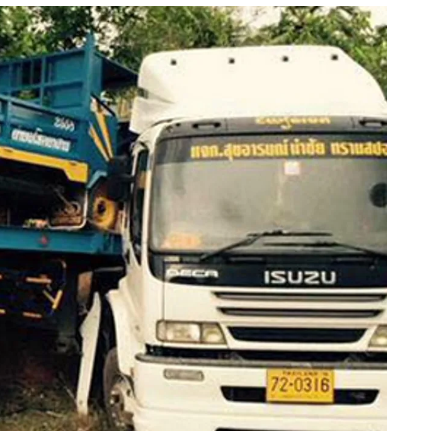
สุขภาพ
ดูทีวี
เที่ยว-กิน
WeTV
Tasteful Thailand
Exclusive
Sanook Choice
นิยาย
ยลได้ที่
ร่วมงานกับเ