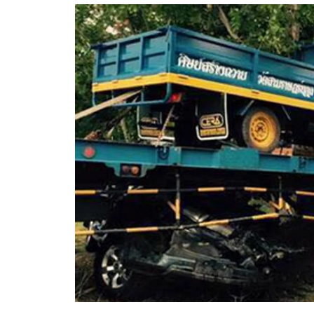
อัปเดตจีน
เช็กข่าวชัวร์
ติดตามสนุกโซเชี
ดาวน์โหลดสนุกแอปฟรี
สงวนลิขสิทธิ์ ©
2569
บริษัท อิมเมจ ฟิวเจอร์ (ประเทศไทย) จำกัด