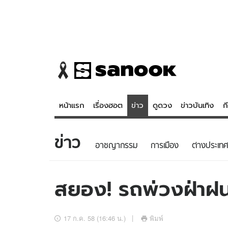
หน้าแรก
เรื่องฮอต
ข่าว
ดูดวง
ข่าวบันเทิง
ก
ข่าว
ข่าว
ดูดวง - 
อาชญากรรม
การเมือง
ต่างประเทศ
เรื่องฮอต
ดูดวง
ข่าว
หวยไทย
สยอง! รถพ่วงฝ่าฝนบ
ข่าวบันเทิง
สถิติหวยไท
ข่าวกีฬา
หวยลาว
17 ก.ค. 58 (16:46 น.)
พิมพ์
ข่าวเศรษฐกิจ