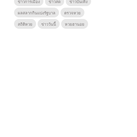
ข่าวการเมือง
ข่าวสด
ข่าวบันเทิง
ผลสลากกินแบ่งรัฐบาล
ตรวจหวย
สถิติหวย
ข่าววันนี้
หวยฮานอย