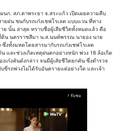
 ผนก. สภ.ตาพระยา จ.สระแก้ว เปิดเผยความคืบ
ฝ่าสายฝน ชนกับรถเก๋งเชฟโรเลต แบบแวน ที่ทาง
ั้น ล่าสุด ทราบชื่อผู้เสียชีวิตทั้งหมดแล้ว คือ
ที่ดิน นครราชสีมา น.ส.นนท์พรรณ นายอง นาย
่ง ซึ่งทั้งมหดโดยสารมากับรถเก๋งเชฟโรเลต
ัน และช่วงเกิดเหตุฝนตกอย่างหนัก พ่วง 18 ล้อเกิด
ก๋งคันดังกล่าว จนมีผู้เสัยชีวิตยกคัน ซึ่งตำรวจ
ับขี่รถพ่วงไม่ได้รับอันตรายแต่อย่างใด และเจ้า
รับชม
arrow_forward_ios