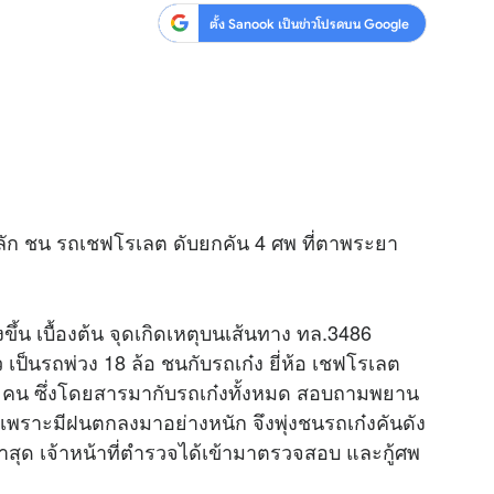
ตั้ง Sanook เป็นข่าวโปรดบน Google
หลัก ชน รถเชฟโรเลต ดับยกคัน 4 ศพ ที่ตาพระยา
แรงขึ้น เบื้องต้น จุดเกิดเหตุบนเส้นทาง ทล.3486
็นรถพ่วง 18 ล้อ ชนกับรถเก๋ง ยี่ห้อ เชฟโรเลต
 4 คน ซึ่งโดยสารมากับรถเก๋งทั้งหมด สอบถามพยาน
 เพราะมีฝนตกลงมาอย่างหนัก จึงพุ่งชนรถเก๋งคันดัง
สุด เจ้าหน้าที่ตำรวจได้เข้ามาตรวจสอบ และกู้ศพ