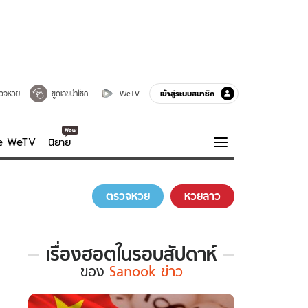
เข้าสู่ระบบสมาชิก
วจหวย
ขูดเลขนำโชค
WeTV
ve WeTV
นิยาย
รบรส
ความรู้รอบตัว
ตรวจหวย
หวยลาว
ฮาวทู
กูรู-รอบรู้
เรื่องฮอตในรอบสัปดาห์
เรื่อง
ของ
Sanook ข่าว
ฮอต
ใน
รอบ