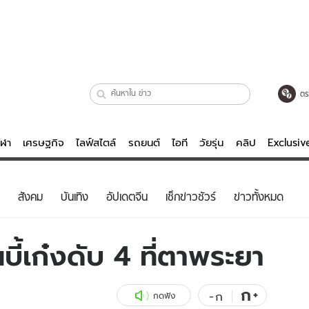
ตร
ีฬา
เศรษฐกิจ
ไลฟ์สไตล์
รถยนต์
ไอที
วัยรุ่น
คลิป
Exclusi
ตรวจหวย
ไลฟ์สไตล์
บันเทิงค
สังคม
บันเทิง
อัปเดตจีน
เช็กข่าวชัวร์
ข่าวทั้งหมด
ผู้หญิง
หนัง-ละคร
ผู้ชาย
เพลง
ี้เก๋งดับ 4 ที่ตาพระยา
ย
วัยรุ่น
เกมส์
ไอที
คลิป
ก
+
-
ก
กดฟัง
รถยนต์
พอดแคสต์