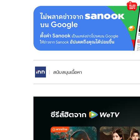
สนับสนุนเนื้อหา
ซีรีส์ฮิตจาก