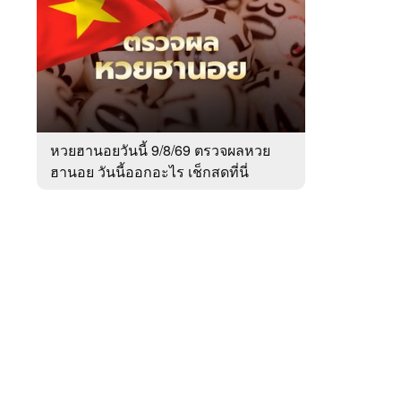
สัปดาห์
ของ
Sanook
ข่าว
 WeTV
หวยฮานอยวันนี้ 9/8/69 ตรวจผลหวย
ฮานอย วันนี้ออกอะไร เช็กสดที่นี่
ติดต่อโฆษณา
tencentthbd
sales@tencent.co.th
รา
ร้องเรียนเนื้อหาไม่เหมาะสม
แนะนำติชม แจ้งปัญหาการใช้งาน