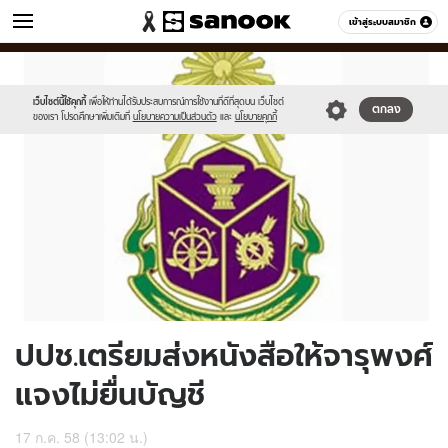
ข่าว
เข้าสู่ระบบสมาชิก
หมวดอื่นๆ
//s.isanook.com/ns/0/ud/366/1831722/632649-
Sanook
//s.isanook.com/sr/0/images/logo-
600
60
01.jpg
new-
sanook.png
เว็บไซต์นี้ใช้คุกกี้
เพื่อให้ท่านได้รับประสบการณ์การใช้งานที่ดีที่สุดบน เว็บไซต์
ตกลง
ของเรา โปรดศึกษาเพิ่มเติมที่
นโยบายความเป็นส่วนตัว
และ
นโยบายคุกกี้
ปปช.เตรียมส่งหนังสือให้จารุพงศ์
แจงไม่ยื่นบัญชี
17 ก.ค. 58 (13:02 น.)