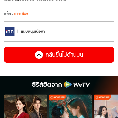
แท็ก :
การเมือง
สนับสนุนเนื้อหา
กลับขึ้นไปด้านบน
ซีรีส์ฮิตจาก