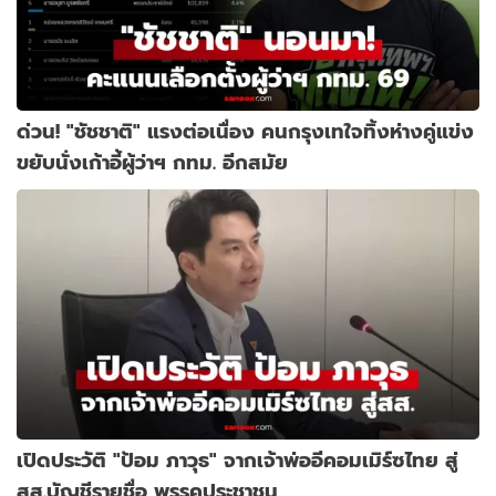
ด่วน! "ชัชชาติ" แรงต่อเนื่อง คนกรุงเทใจทิ้งห่างคู่แข่ง
ขยับนั่งเก้าอี้ผู้ว่าฯ กทม. อีกสมัย
เปิดประวัติ "ป้อม ภาวุธ" จากเจ้าพ่ออีคอมเมิร์ซไทย สู่
สส.บัญชีรายชื่อ พรรคประชาชน