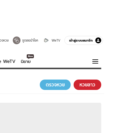
เข้าสู่ระบบสมาชิก
วจหวย
ขูดเลขนำโชค
WeTV
ve WeTV
นิยาย
รบรส
ความรู้รอบตัว
ตรวจหวย
หวยลาว
ฮาวทู
กูรู-รอบรู้