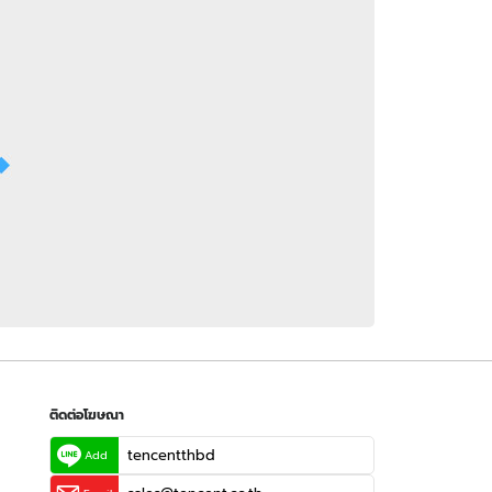
 WeTV
ติดต่อโฆษณา
tencentthbd
sales@tencent.co.th
รา
ร้องเรียนเนื้อหาไม่เหมาะสม
แนะนำติชม แจ้งปัญหาการใช้งาน
ติดต่อโฆษณา
tencentthbd
Add