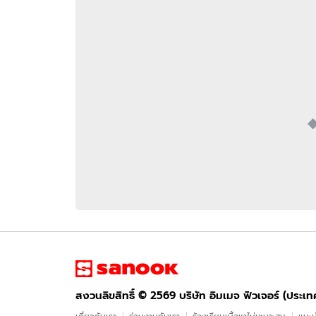
อัปเดตจีน
เช็กข่าวชัวร์
ติดตามสนุกโซเชี
ดาวน์โหลดสนุกแอปฟรี
สงวนลิขสิทธิ์ ©
2569
บริษัท อิมเมจ ฟิวเจอร์ (ประเทศไทย) จำกัด
สงวนลิขสิทธิ์ ©
2569
บริษัท อิมเมจ ฟิวเจอร์ (ประเ