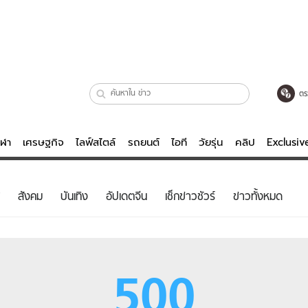
ตร
ีฬา
เศรษฐกิจ
ไลฟ์สไตล์
รถยนต์
ไอที
วัยรุ่น
คลิป
Exclusi
ตรวจหวย
ไลฟ์สไตล์
บันเทิงค
สังคม
บันเทิง
อัปเดตจีน
เช็กข่าวชัวร์
ข่าวทั้งหมด
ผู้หญิง
หนัง-ละคร
ผู้ชาย
เพลง
ย
วัยรุ่น
เกมส์
500
ไอที
คลิป
รถยนต์
พอดแคสต์