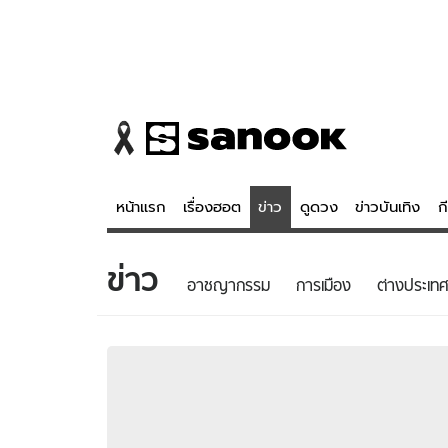
หน้าแรก
เรื่องฮอต
ข่าว
ดูดวง
ข่าวบันเทิง
ก
ข่าว
ข่าว
ดูดวง - 
อาชญากรรม
การเมือง
ต่างประเทศ
เรื่องฮอต
ดูดวง
ข่าว
หวยไทย
ข่าวบันเทิง
สถิติหวยไท
ข่าวกีฬา
หวยลาว
ข่าวเศรษฐกิจ