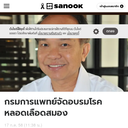
ข่าว
เข้าสู่ระบบสมาชิก
หมวดอื่นๆ
//s.isanook.com/ns/0/ud/366/1831646/632614-
Sanook
//s.isanook.com/sr/0/images/logo-
600
60
01.jpg
new-
sanook.png
เว็บไซต์นี้ใช้คุกกี้
เพื่อให้ท่านได้รับประสบการณ์การใช้งานที่ดีที่สุดบน เว็บไซต์
ตกลง
ของเรา โปรดศึกษาเพิ่มเติมที่
นโยบายความเป็นส่วนตัว
และ
นโยบายคุกกี้
กรมการแพทย์จัดอบรมโรค
หลอดเลือดสมอง
17 ก.ค. 58 (11:38 น.)