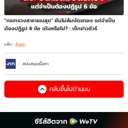
"กระทรวงสาธารณสุข" ยันไม่ล้มบัตรทอง แต่จำเป็น
ต้องปฏิรูป 6 ข้อ จริงหรือไม่? : เช็กข่าวชัวร์
แท็ก :
สังคม
สนับสนุนเนื้อหา
กลับขึ้นไปด้านบน
ซีรีส์ฮิตจาก