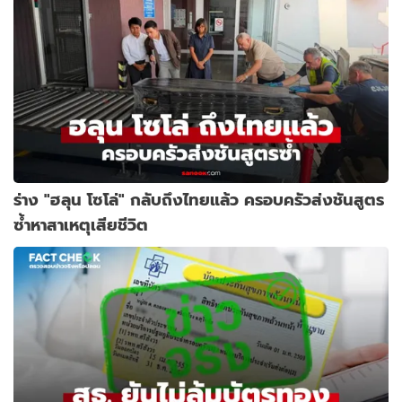
ร่าง "ฮลุน โซโล่" กลับถึงไทยแล้ว ครอบครัวส่งชันสูตร
ซ้ำหาสาเหตุเสียชีวิต