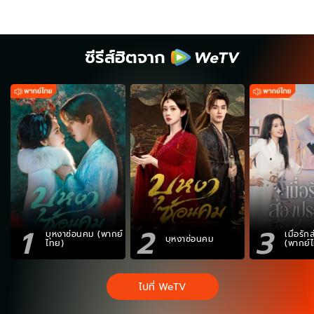
ซีรีส์ฮิตจาก
1
2
3
บุหงาซ่อนคม (พากย์
เมื่อรั
บุหงาซ่อนคม
ไทย)
(พากย์
ไปที่ WeTV