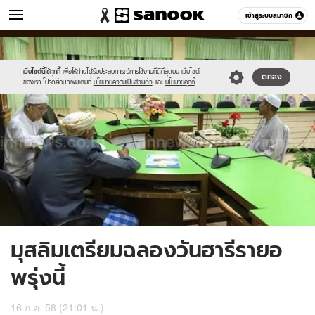
ข่าว
เข้าสู่ระบบสมาชิก
หมวดอื่นๆ
//s.isanook.com/ns/0/ud/366/1831434/632531-
Sanook
//s.isanook.com/sr/0/images/logo-
600
60
01.jpg
new-
sanook.png
เว็บไซต์นี้ใช้คุกกี้
เพื่อให้ท่านได้รับประสบการณ์การใช้งานที่ดีที่สุดบน เว็บไซต์
ตกลง
ของเรา โปรดศึกษาเพิ่มเติมที่
นโยบายความเป็นส่วนตัว
และ
นโยบายคุกกี้
มุสลิมเตรียมฉลองวันฮารีรายอ
พรุ่งนี้
16 ก.ค. 58 (21:01 น.)