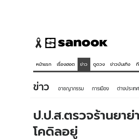
หน้าแรก
เรื่องฮอต
ข่าว
ดูดวง
ข่าวบันเทิง
ก
ข่าว
ข่าว
ดูดวง - 
อาชญากรรม
การเมือง
ต่างประเทศ
เรื่องฮอต
ดูดวง
ข่าว
หวยไทย
ป.ป.ส.ตรวจร้านยาย
ข่าวบันเทิง
สถิติหวยไท
โคดิลอยู่
ข่าวกีฬา
หวยลาว
ข่าวเศรษฐกิจ