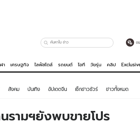
ตร
ีฬา
เศรษฐกิจ
ไลฟ์สไตล์
รถยนต์
ไอที
วัยรุ่น
คลิป
Exclusi
ตรวจหวย
ไลฟ์สไตล์
บันเทิงค
สังคม
บันเทิง
อัปเดตจีน
เช็กข่าวชัวร์
ข่าวทั้งหมด
ผู้หญิง
หนัง-ละคร
ผู้ชาย
เพลง
่านรามฯยังพบขายโปร
ย
วัยรุ่น
เกมส์
ไอที
คลิป
รถยนต์
พอดแคสต์