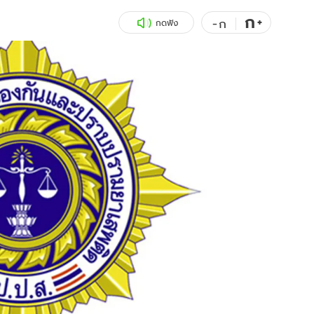
ก
สุขภาพ
+
ดูทีวี
-
ก
กดฟัง
เที่ยว-กิน
WeTV
Tasteful Thailand
Exclusive
Sanook Choice
นิยาย
ยลได้ที่
ร่วมงานกับเ