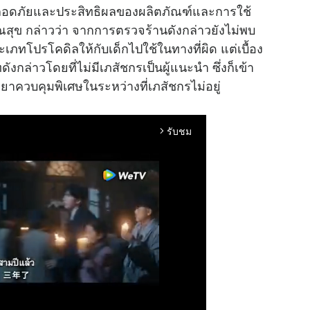
ามปลอดภัยและประสิทธิผลของผลิตภัณฑ์และการใช้
ุข กล่าวว่า จากการตรวจร้านดังกล่าวยังไม่พบ
ทโปรโคดิลให้กับเด็กไปใช้ในทางที่ผิด แต่เบื้อง
ล่าวโดยที่ไม่มีเภสัชกรเป็นผู้แนะนำ ซึ่งก็เข้า
ควบคุมพิเศษในระหว่างที่เภสัชกรไม่อยู่
รับชม
arrow_forward_ios