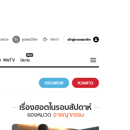
เข้าสู่ระบบสมาชิก
วจหวย
ขูดเลขนำโชค
WeTV
ve WeTV
นิยาย
รบรส
ความรู้รอบตัว
ตรวจหวย
หวยลาว
ฮาวทู
กูรู-รอบรู้
เรื่องฮอตในรอบสัปดาห์
เรื่อง
ของ
หมวด
อาชญากรรม
ฮอต
ใน
รอบ