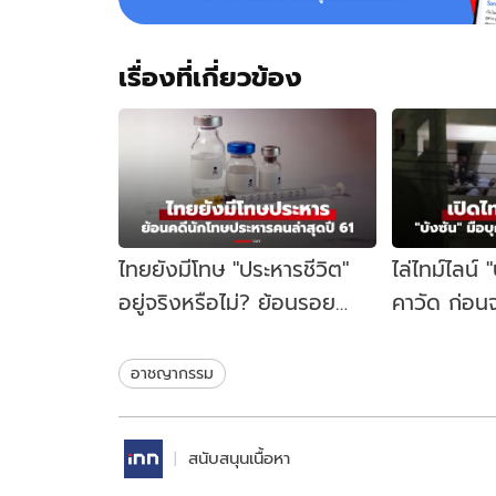
เรื่องที่เกี่ยวข้อง
ไทยยังมีโทษ "ประหารชีวิต"
ไล่ไทม์ไลน์ 
อยู่จริงหรือไม่? ย้อนรอย
คาวัด ก่อนจ
นักโทษประหารคนล่าสุด ปี
คู้บอน 27 เป
2561
ชนวนเหตุ
อาชญากรรม
สนับสนุนเนื้อหา