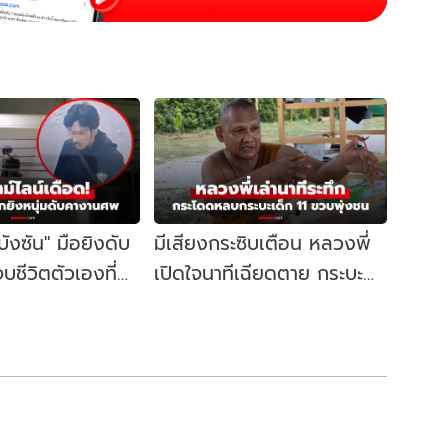
"บังซัน" มือยิงดับ
มีเสียงกระซิบเตือน หลวงพี่
บชีวิตตัวเองที่
เปิดใจนาทีเฉียดตาย กระบะ
ิดจุดเริ่มต้น
เด็กวัย 11 ชนคณะพระธุดงค์