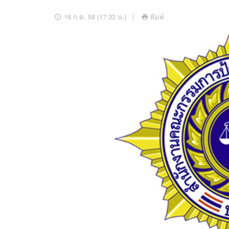
อัปเดตจีน
16 ก.ค. 58 (17:33 น.)
พิมพ์
เช็กข่าวชัวร์
ติดตามสนุกโซเชี
ดาวน์โหลดสนุกแอปฟรี
สงวนลิขสิทธิ์ ©
2569
บริษัท อิมเมจ ฟิวเจอร์ (ประเทศไทย) จำกัด