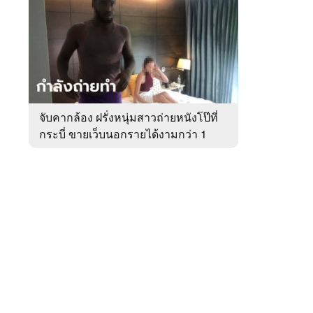
สัปดาห์
ของ
หมวด
อาชญากรรม
 WeTV
จับคากล้อง ฝรั่งหนุ่มสาวถ่ายหนังโป๊ที่
กระบี่ ขายเว็บนอกรายได้งามกว่า 1
ติดต่อโฆษณา
ล้าน
tencentthbd
sales@tencent.co.th
รา
ร้องเรียนเนื้อหาไม่เหมาะสม
แนะนำติชม แจ้งปัญหาการใช้งาน