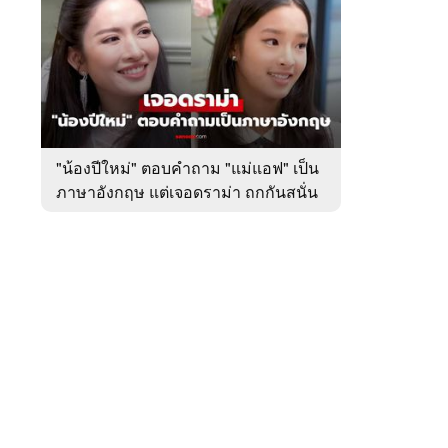
สัปดาห์
ของ
หมวด
บันเทิง
 WeTV
"น้องปีใหม่" ตอบคำถาม "แม่แอฟ" เป็น
ภาษาอังกฤษ แต่เจอดราม่า ถกกันสนั่น
ติดต่อโฆษณา
tencentthbd
sales@tencent.co.th
รา
ร้องเรียนเนื้อหาไม่เหมาะสม
แนะนำติชม แจ้งปัญหาการใช้งาน