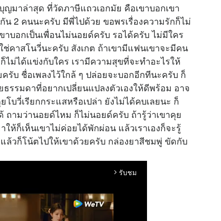
บุญมาล่าสุด ที่วัดภาษีแถวเอกมัย คือเขาบอกเขา
ัน 2 คนนะครับ มีพี่ไปด้วย ขอพรเรื่องความรักก็ไม่
เขาบอกเป็นเพื่อนไม่นอยด์ครับ รอได้ครับ ไม่มีใคร
าไม่ใช่คาสโนวี่นะครับ สังเกต ถ้าเขามีแฟนเขาจะมีคน
เองก็ไม่ได้แข่งกับใคร เรามีความสุขที่จะทำอะไรให้
วยครับ ชื่อเพลงไว้ใกล้ ๆ ปล่อยจะบอกอีกทีนะครับ ก็
ายธรรมดาที่อยากเปลี่ยนแปลงตัวเองให้ดีพร้อม อาจ
ยโบวี่เรียกกระแสหรือเปล่า ยังไม่ได้คบเลยนะ ก็
ถามว่านอยด์ไหม ก็ไม่นอยด์ครับ ถ้ารู้ว่าเขาคุย
ยาให้ก็เห็นเขาไม่ค่อยได้พักผ่อน แล้วเราเองก็จะรู้
า แล้วก็โน้ตไปให้เขาด้วยครับ กล่องยาสีชมพู่ ขัดกับ
รับชม
arrow_forward_ios