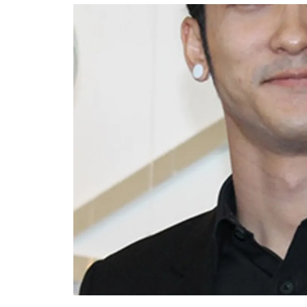
อัปเดตจีน
เช็กข่าวชัวร์
ติดตามสนุกโซเชี
ดาวน์โหลดสนุกแอปฟรี
สงวนลิขสิทธิ์ ©
2569
บริษัท อิมเมจ ฟิวเจอร์ (ประเทศไทย) จำกัด