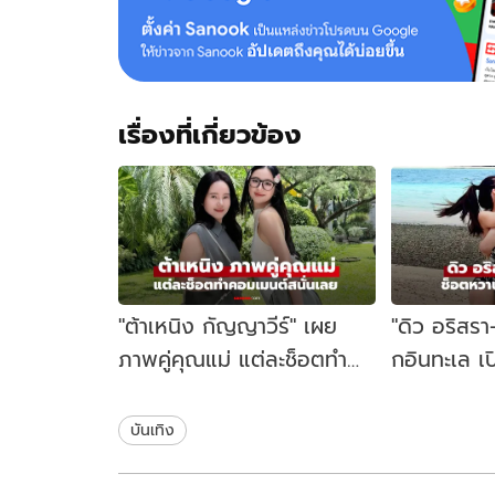
เรื่องที่เกี่ยวข้อง
"ต้าเหนิง กัญญาวีร์" เผย
"ดิว อริสรา-ว
ภาพคู่คุณแม่ แต่ละช็อตทำ
กอินทะเล เ
คอมเมนต์สนั่นเลย
ชายหาดหวา
บันเทิง