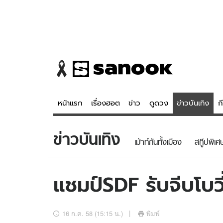
หน้าแรก
เรื่องฮอต
ข่าว
ดูดวง
ข่าวบันเทิง
ก
ข่าวบันเทิง
ข่าว
ดูดวง - 
เม้าท์กันทั้งเมือง
สกู๊ปพิเศ
เรื่องฮอต
ดูดวง
ข่าว
หวยไทย
แชมป์SDF รับจีบโบวี่
ข่าวบันเทิง
สถิติหวยไท
ข่าวกีฬา
หวยลาว
16 ก.ค. 58 (15:15 น.)
พิมพ์
ข่าวเศรษฐกิจ