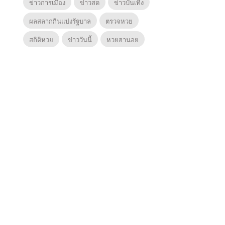
ข่าวการเมือง
ข่าวสด
ข่าวบันเทิง
ผลสลากกินแบ่งรัฐบาล
ตรวจหวย
สถิติหวย
ข่าววันนี้
หวยฮานอย