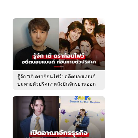
รู้จัก "เต้ ดราก้อนไฟว์" อดีตบอยแบนด์
ปมหายตัวปริศนาหลังปั่นจักรยานออก
จากบ้านพัก