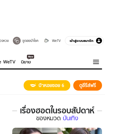
เข้าสู่ระบบสมาชิก
วจหวย
ขูดเลขนำโชค
WeTV
ve WeTV
นิยาย
รบรส
ความรู้รอบตัว
ป้าหอยซอย 6
ดูซีรีส์ฟรี
ฮาวทู
กูรู-รอบรู้
เรื่องฮอตในรอบสัปดาห์
เรื่อง
ของ
หมวด
บันเทิง
ฮอต
ใน
รอบ