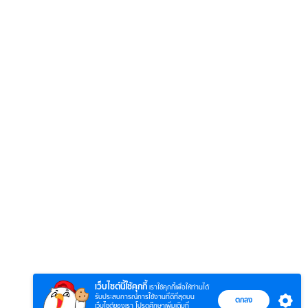
6
7
8
ยุทธ์
หากวินาทีนั้นไม่
ซอโซ่ล่ามธีร์
มหาศึ
พบเธอ (พากย์
(Uncut Ver.)
(พากย
ย)
ไทย)
เว็บไซต์นี้ใช้คุกกี้
เราใช้คุกกี้เพื่อให้ท่านได้
รับประสบการณ์การใช้งานที่ดีที่สุดบน
ตกลง
เว็บไซต์ของเรา โปรดศึกษาเพิ่มเติมที่