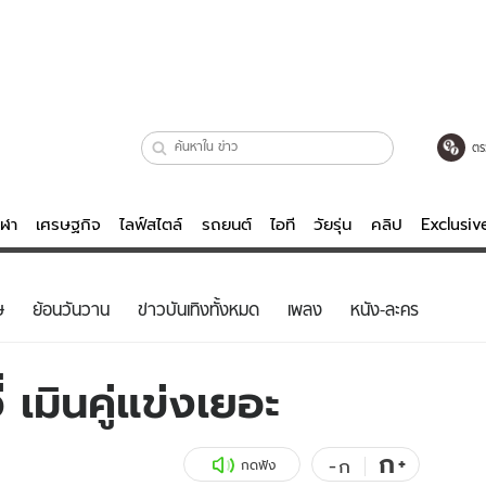
ตร
ีฬา
เศรษฐกิจ
ไลฟ์สไตล์
รถยนต์
ไอที
วัยรุ่น
คลิป
Exclusi
ตรวจหวย
ไลฟ์สไตล์
บันเทิงค
ษ
ย้อนวันวาน
ข่าวบันเทิงทั้งหมด
เพลง
หนัง-ละคร
ผู้หญิง
หนัง-ละคร
ผู้ชาย
เพลง
 เมินคู่แข่งเยอะ
ย
วัยรุ่น
เกมส์
ไอที
คลิป
ก
+
-
ก
กดฟัง
รถยนต์
พอดแคสต์