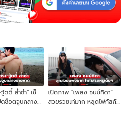
ู้ดดี้ ล่ำซำ" เช็
เปิดภาพ "เพลง ชนม์ทิดา"
ปิดช็อตจูบกลาง
สวยรวยเท่มาก หลุดโฟกัสกับ
นฉ่ำมาก
ซุปเปอร์คาร์ระดับโลก