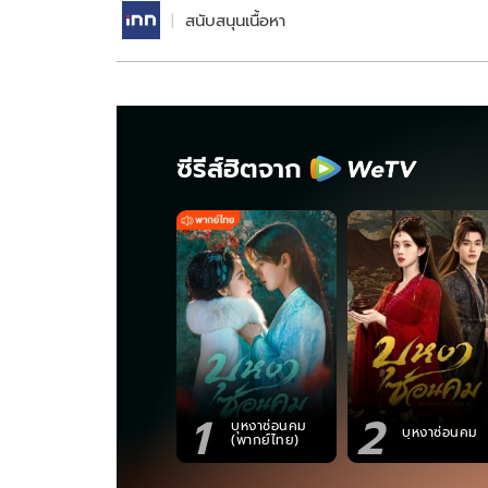
สนับสนุนเนื้อหา
ซีรีส์ฮิตจาก
1
2
บุหงาซ่อนคม
บุหงาซ่อนคม
(พากย์ไทย)