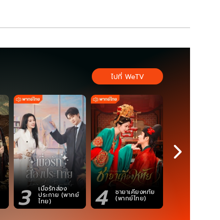
ไปที่ WeTV
3
4
5
เมื่อรักส่อง
ตำนานจอม
ชายาเคียงหทัย
ประกาย (พากย์
ภูตถังซาน
(พากย์ไทย)
ไทย)
(พากย์ไท