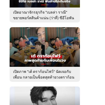
เปิดอาณาจักรธุรกิจ "เบลล่า ราณี"
ขยายพอร์ตสินค้าแน่น (ว่าที่) ซีอีโอพัน
ล้านเคียงข้าง "วิล ชวิณ"
เปิดภาพ "เต้ ดราก้อนไฟว์" นัดเจอกับ
เพื่อน กลายเป็นช็อตสุดท้ายวงดราก้อน
ไฟว์