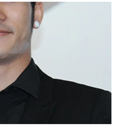
สุขภาพ
ดูทีวี
เที่ยว-กิน
WeTV
Tasteful Thailand
Exclusive
Sanook Choice
นิยาย
ยลได้ที่
ร่วมงานกับเ