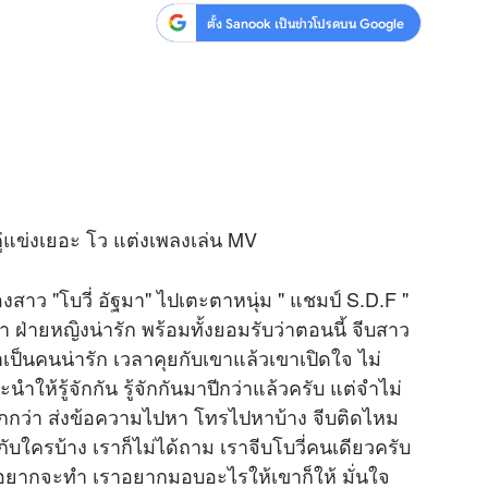
ตั้ง Sanook เป็นข่าวโปรดบน Google
คู่แข่งเยอะ โว แต่งเพลงเล่น MV
งสาว "โบวี่ อัฐมา" ไปเตะตาหนุ่ม " แชมป์ S.D.F "
า ฝ่ายหญิงน่ารัก พร้อมทั้งยอมรับว่าตอนนี้ จีบสาว
เขาเป็นคนน่ารัก เวลาคุยกับเขาแล้วเขาเปิดใจ ไม่
ะนำให้รู้จักกัน รู้จักกันมาปีกว่าแล้วครับ แต่จำไม่
กกว่า ส่งข้อความไปหา โทรไปหาบ้าง จีบติดไหม
ับใครบ้าง เราก็ไม่ได้ถาม เราจีบโบวี่คนเดียวครับ
เราอยากจะทำ เราอยากมอบอะไรให้เขาก็ให้ มั่นใจ