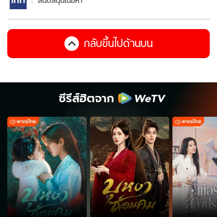
สนับสนุนเนื้อหา
กลับขึ้นไปด้านบน
ซีรีส์ฮิตจาก