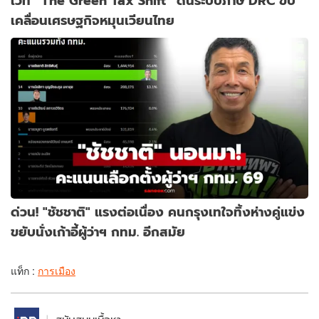
เวที “The Green Tax Shift” ดันระบบภาษี DRC ขับ
เคลื่อนเศรษฐกิจหมุนเวียนไทย
ด่วน! "ชัชชาติ" แรงต่อเนื่อง คนกรุงเทใจทิ้งห่างคู่แข่ง
ขยับนั่งเก้าอี้ผู้ว่าฯ กทม. อีกสมัย
แท็ก :
การเมือง