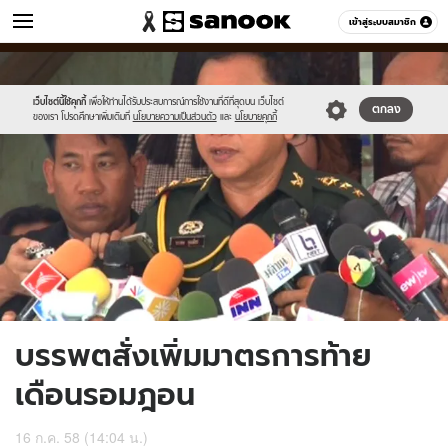
ข่าว
เข้าสู่ระบบสมาชิก
หมวดอื่นๆ
//s.isanook.com/ns/0/ud/366/1831122/632402-
Sanook
//s.isanook.com/sr/0/images/logo-
600
60
01.jpg
new-
sanook.png
เว็บไซต์นี้ใช้คุกกี้
เพื่อให้ท่านได้รับประสบการณ์การใช้งานที่ดีที่สุดบน เว็บไซต์
ตกลง
ของเรา โปรดศึกษาเพิ่มเติมที่
นโยบายความเป็นส่วนตัว
และ
นโยบายคุกกี้
บรรพตสั่งเพิ่มมาตรการท้าย
เดือนรอมฎอน
16 ก.ค. 58 (14:04 น.)