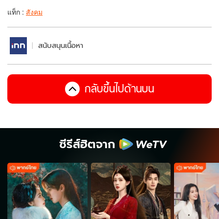
แท็ก :
สังคม
สนับสนุนเนื้อหา
กลับขึ้นไปด้านบน
ซีรีส์ฮิตจาก