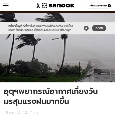
ข่าว
เข้าสู่ระบบสมาชิก
หมวดอื่นๆ
//s.isanook.com/ns/0/ud/366/1831034/632357-
Sanook
//s.isanook.com/sr/0/images/logo-
600
60
01.jpg
new-
sanook.png
เว็บไซต์นี้ใช้คุกกี้
เพื่อให้ท่านได้รับประสบการณ์การใช้งานที่ดีที่สุดบน เว็บไซต์
ตกลง
ของเรา โปรดศึกษาเพิ่มเติมที่
นโยบายความเป็นส่วนตัว
และ
นโยบายคุกกี้
อุตุฯพยากรณ์อากาศเที่ยงวัน
มรสุมแรงฝนมากขึ้น
16 ก.ค. 58 (12:17 น.)