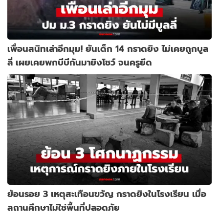
เพื่อนสนิทเล่าอีกมุม! ยันเด็ก 14 กราดยิง ไม่เคยถูกบูล
ลี่ เผยเคยพกบีบีกันมายิงโชว์ จนครูยึด
ย้อนรอย 3 เหตุสะเทือนขวัญ กราดยิงในโรงเรียน เมื่อ
สถานศึกษาไม่ใช่พื้นที่ปลอดภัย