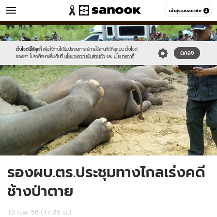
ข่าว
เข้าสู่ระบบสมาชิก
หมวดอื่นๆ
//s.isanook.com/ns/0/ud/366/1830698/632225-
Sanook
//s.isanook.com/sr/0/images/logo-
600
60
01.jpg
new-
sanook.png
เว็บไซต์นี้ใช้คุกกี้
เพื่อให้ท่านได้รับประสบการณ์การใช้งานที่ดีที่สุดบน เว็บไซต์
ตกลง
ของเรา โปรดศึกษาเพิ่มเติมที่
นโยบายความเป็นส่วนตัว
และ
นโยบายคุกกี้
รองผบ.ตร.ประชุมทางไกลเร่งคดี
ช้างป่าตาย
15 ก.ค. 58 (17:35 น.)