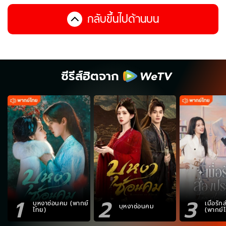
กลับขึ้นไปด้านบน
ซีรีส์ฮิตจาก
1
2
3
บุหงาซ่อนคม (พากย์
เมื่อรั
บุหงาซ่อนคม
ไทย)
(พากย์