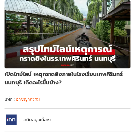
เปิดไทม์ไลน์ เหตุกราดยิงภายในโรงเรียนเทพศิรินทร์
นนทบุรี เกิดอะไรขึ้นบ้าง?
แท็ก :
อาชญากรรม
สนับสนุนเนื้อหา