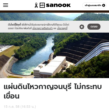
ข่าว
เข้าสู่ระบบสมาชิก
หมวดอื่นๆ
//s.isanook.com/ns/0/ud/366/1830622/632198-
Sanook
//s.isanook.com/sr/0/images/logo-
600
60
01.jpg
new-
sanook.png
เว็บไซต์นี้ใช้คุกกี้
เพื่อให้ท่านได้รับประสบการณ์การใช้งานที่ดีที่สุดบน เว็บไซต์
ตกลง
ของเรา โปรดศึกษาเพิ่มเติมที่
นโยบายความเป็นส่วนตัว
และ
นโยบายคุกกี้
แผ่นดินไหวกาญจนบุรี ไม่กระทบ
เขื่อน
15 ก.ค. 58 (16:53 น.)