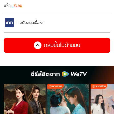
แท็ก :
สังคม
สนับสนุนเนื้อหา
กลับขึ้นไปด้านบน
ซีรีส์ฮิตจาก