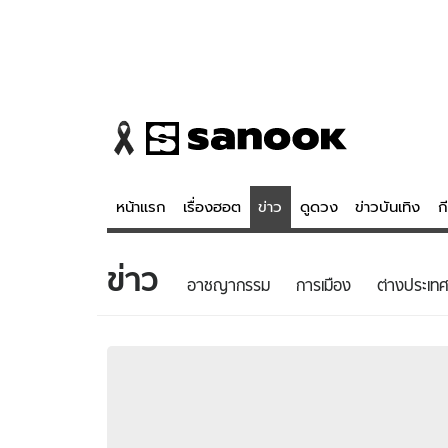
หน้าแรก
เรื่องฮอต
ข่าว
ดูดวง
ข่าวบันเทิง
ก
ข่าว
ข่าว
ดูดวง - 
อาชญากรรม
การเมือง
ต่างประเทศ
เรื่องฮอต
ดูดวง
ข่าว
หวยไทย
ข่าวบันเทิง
สถิติหวยไท
ข่าวกีฬา
หวยลาว
ข่าวเศรษฐกิจ