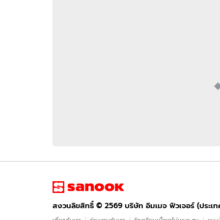
อัปเดตจีน
เช็กข่าวชัวร์
ติดตามสนุกโซเชี
ดาวน์โหลดสนุกแอปฟรี
สงวนลิขสิทธิ์ ©
2569
บริษัท อิมเมจ ฟิวเจอร์ (ประเทศไทย) จำกัด
สงวนลิขสิทธิ์ ©
2569
บริษัท อิมเมจ ฟิวเจอร์ (ประเ