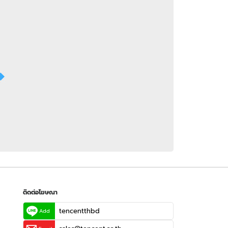
 WeTV
ติดต่อโฆษณา
tencentthbd
sales@tencent.co.th
รา
ร้องเรียนเนื้อหาไม่เหมาะสม
แนะนำติชม แจ้งปัญหาการใช้งาน
ติดต่อโฆษณา
tencentthbd
Add