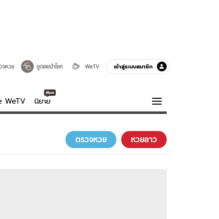
เข้าสู่ระบบสมาชิก
วจหวย
ขูดเลขนำโชค
WeTV
ve WeTV
นิยาย
รบรส
ความรู้รอบตัว
ตรวจหวย
หวยลาว
ฮาวทู
กูรู-รอบรู้