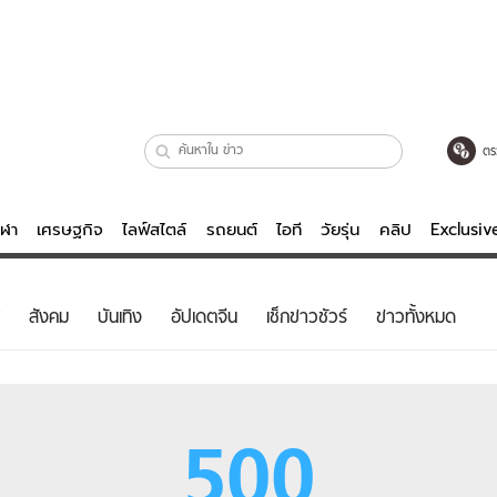
ตร
ีฬา
เศรษฐกิจ
ไลฟ์สไตล์
รถยนต์
ไอที
วัยรุ่น
คลิป
Exclusi
ตรวจหวย
ไลฟ์สไตล์
บันเทิงค
สังคม
บันเทิง
อัปเดตจีน
เช็กข่าวชัวร์
ข่าวทั้งหมด
ผู้หญิง
หนัง-ละคร
ผู้ชาย
เพลง
ย
วัยรุ่น
เกมส์
500
ไอที
คลิป
รถยนต์
พอดแคสต์