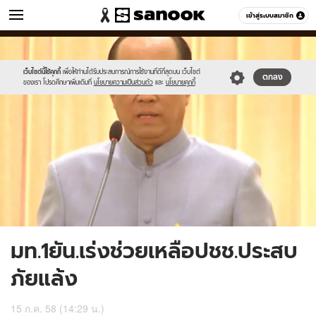
ข่าว
เข้าสู่ระบบสมาชิก
หมวดอื่นๆ
//s.isanook.com/ns/0/ud/366/1830482/632157-
Sanook
//s.isanook.com/sr/0/images/logo-
600
60
01.jpg
new-
sanook.png
เว็บไซต์นี้ใช้คุกกี้
เพื่อให้ท่านได้รับประสบการณ์การใช้งานที่ดีที่สุดบน เว็บไซต์
ตกลง
ของเรา โปรดศึกษาเพิ่มเติมที่
นโยบายความเป็นส่วนตัว
และ
นโยบายคุกกี้
มท.1ยัน.เร่งช่วยเหลือปชช.ประสบ
ภัยแล้ง
15 ก.ค. 58 (14:29 น.)