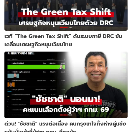
เวที “The Green Tax Shift” ดันระบบภาษี DRC ขับ
เคลื่อนเศรษฐกิจหมุนเวียนไทย
ด่วน! "ชัชชาติ" แรงต่อเนื่อง คนกรุงเทใจทิ้งห่างคู่แข่ง
ขยับนั่งเก้าอี้ผู้ว่าฯ กทม. อีกสมัย