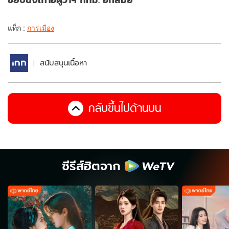
แท็ก :
การเมือง
สนับสนุนเนื้อหา
กลับขึ้นไปด้านบน
ซีรีส์ฮิตจาก