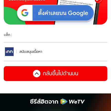
แท็ก :
สนับสนุนเนื้อหา
กลับขึ้นไปด้านบน
ซีรีส์ฮิตจาก