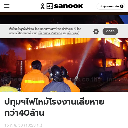
ข่าว
เข้าสู่ระบบสมาชิก
หมวดอื่นๆ
//s.isanook.com/ns/0/ud/366/1830306/632058-
Sanook
//s.isanook.com/sr/0/images/logo-
600
60
01.jpg
new-
sanook.png
เว็บไซต์นี้ใช้คุกกี้
เพื่อให้ท่านได้รับประสบการณ์การใช้งานที่ดีที่สุดบน เว็บไซต์
ตกลง
ของเรา โปรดศึกษาเพิ่มเติมที่
นโยบายความเป็นส่วนตัว
และ
นโยบายคุกกี้
ปทุมฯไฟไหม้โรงงานเสียหาย
กว่า40ล้าน
15 ก.ค. 58 (10:23 น.)