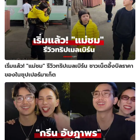
เริ่มแล้ว! "แม่ชม" รีวิวทริปเมลเบิร์น ชาวเน็ตอึ้งบิลราคา
ของในซุปเปอร์มาเก็ต