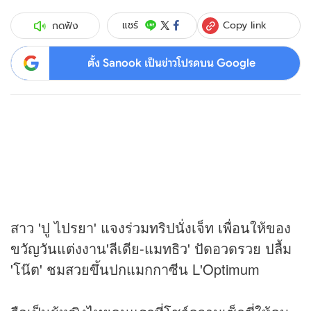
Copy link
แชร์
กดฟัง
ตั้ง Sanook เป็นข่าวโปรดบน Google
สาว 'ปู ไปรยา' แจงร่วมทริปนั่งเจ็ท เพื่อนให้ของ
ขวัญวันแต่งงาน'ลีเดีย-แมทธิว' ปัดอวดรวย ปลื้ม
'โน๊ต' ชมสวยขึ้นปกแมกกาซีน L'Optimum