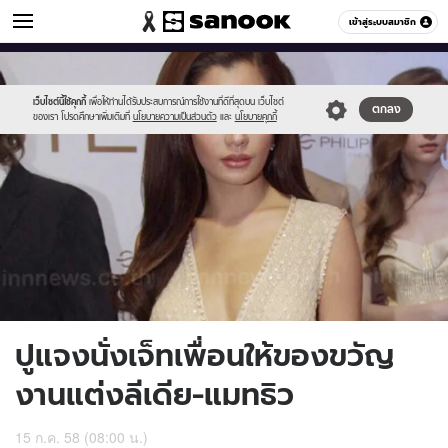
ข่าวบันเทิง
เข้าสู่ระบบสมาชิก
หมวดอื่นๆ
//s.isanook.com/ns/0/ud/366/1830214/632024-
Sanook
//s.isanook.com/sr/0/images/logo-
600
60
01.jpg
new-
sanook.png
เว็บไซต์นี้ใช้คุกกี้
เพื่อให้ท่านได้รับประสบการณ์การใช้งานที่ดีที่สุดบน เว็บไซต์
ตกลง
ของเรา โปรดศึกษาเพิ่มเติมที่
นโยบายความเป็นส่วนตัว
และ
นโยบายคุกกี้
ปูแจงนั่งเจ็ทเพื่อนให้ของขวัญ
งานแต่งลีเดีย-แมทธิว
15 ก.ค. 58 (08:00 น.)