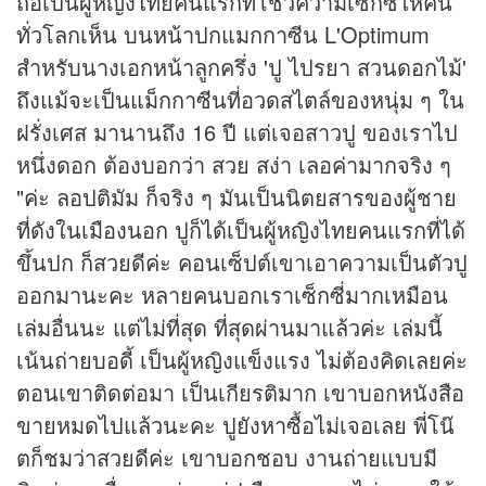
ถือเป็นผู้หญิงไทยคนแรกที่โชว์ความเซ็กซี่ให้คน
ทั่วโลกเห็น บนหน้าปกแมกกาซีน L'Optimum
สำหรับนางเอกหน้าลูกครึ่ง 'ปู ไปรยา สวนดอกไม้'
ถึงแม้จะเป็นแม็กกาซีนที่อวดสไตล์ของหนุ่ม ๆ ใน
ฝรั่งเศส มานานถึง 16 ปี แต่เจอสาวปู ของเราไป
หนึ่งดอก ต้องบอกว่า สวย สง่า เลอค่ามากจริง ๆ
"ค่ะ ลอปติมัม ก็จริง ๆ มันเป็นนิตยสารของผู้ชาย
ที่ดังในเมืองนอก ปูก็ได้เป็นผู้หญิงไทยคนแรกที่ได้
ขึ้นปก ก็สวยดีค่ะ คอนเซ็ปต์เขาเอาความเป็นตัวปู
ออกมานะคะ หลายคนบอกเราเซ็กซี่มากเหมือน
เล่มอื่นนะ แต่ไม่ที่สุด ที่สุดผ่านมาแล้วค่ะ เล่มนี้
เน้นถ่ายบอดี้ เป็นผู้หญิงแข็งแรง ไม่ต้องคิดเลยค่ะ
ตอนเขาติดต่อมา เป็นเกียรติมาก เขาบอกหนังสือ
ขายหมดไปแล้วนะคะ ปูยังหาซื้อไม่เจอเลย พี่โน๊
ตก็ชมว่าสวยดีค่ะ เขาบอกชอบ งานถ่ายแบบมี